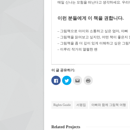
매일 신나는 모험을 떠난다고 생각하세요. 우리
이런 분들에게 이 책을 권합니다.
– 그림책으로 아이와 소통하고 싶은 엄마, 아빠
– 그림책을 읽어보고 싶지만, 어떤 책이 좋은지 
– 그림책을 좀 더 깊이 있게 이해하고 싶은 그
– 이루리 작가의 열렬한 팬
이 글 공유하기:
페
트
친
인
이
위
구
쇄
스
터
에
하
북
로
게
기
에
공
전
(새
공
유
자
창
유
하
우
에
하
기
편
서
Rights Guide
서평집
아빠와 함께 그림책 여행
려
(새
으
열
면
창
로
림)
클
에
보
릭
서
내
하
열
기
세
림)
(새
Related Projects
요.
창