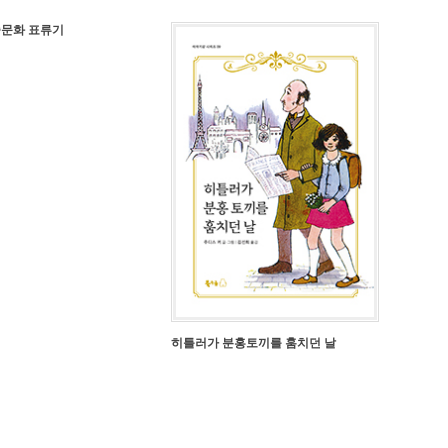
중문화 표류기
히틀러가 분홍토끼를 훔치던 날