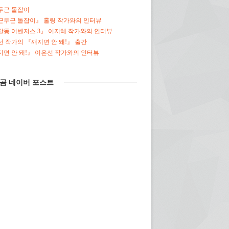
두근 돌잡이
근두근 돌잡이』 홀링 작가와의 인터뷰
달동 어벤저스 3』 이지혜 작가와의 인터뷰
 작가의 『깨지면 안 돼!』 출간
면 안 돼!』 이은선 작가와의 인터뷰
곰 네이버 포스트