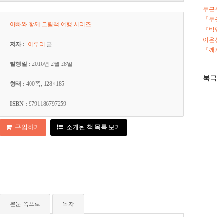
두근
『두
아빠와 함께 그림책 여행 시리즈
『박
이은선
저자 :
이루리
글
『깨지
발행일 :
2016년 2월 28일
북극
형태 :
400쪽, 128×185
ISBN :
9791186797259
구입하기
소개된 책 목록 보기
본문 속으로
목차