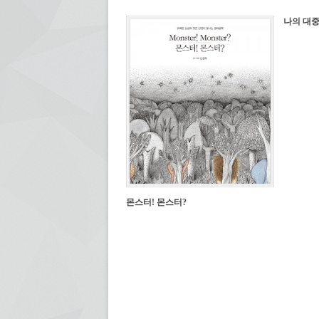
(새
에
창
서
에
열
나의 대
서
림)
열
림)
몬스터! 몬스터?