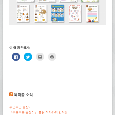
이 글 공유하기:
페
트
친
인
이
위
구
쇄
스
터
에
하
북
로
게
기
에
공
전
(새
공
유
자
창
유
하
우
에
하
기
편
서
려
(새
으
열
면
창
로
림)
클
에
보
릭
서
내
하
열
기
북극곰 소식
세
림)
(새
요.
창
(새
에
창
서
두근두근 돌잡이
에
열
서
림)
『두근두근 돌잡이』 홀링 작가와의 인터뷰
열