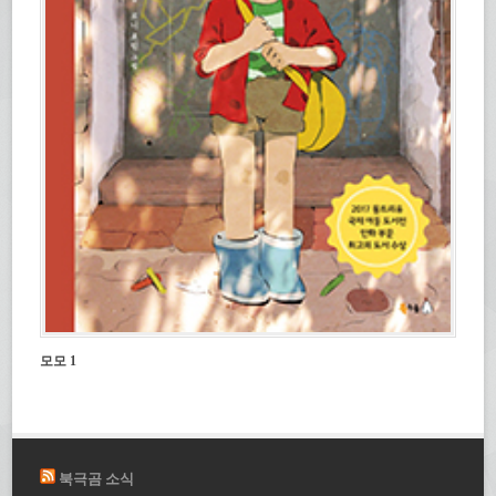
모모 1
북극곰 소식