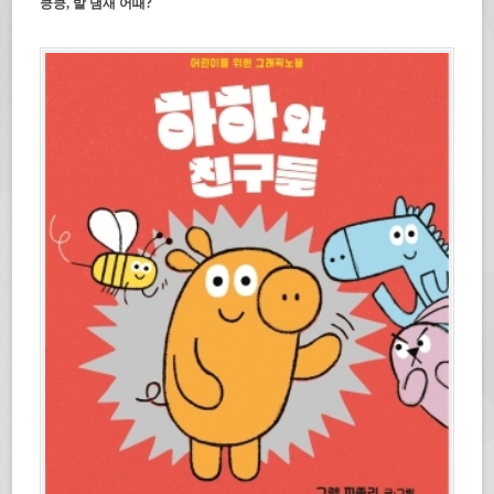
킁킁, 발 냄새 어때?