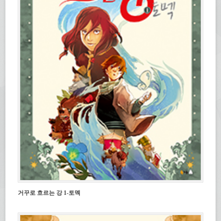
거꾸로 흐르는 강 1-토멕