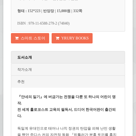
형태 : 152*223 | 반양장 | 15,000원 | 332쪽
ISBN : 979-11-6588-279-2 (74840)
스마트 스토어
YRURY BOOKS
도서소개
작가소개
추천
『안네의 일기』에 버금가는 전쟁을 다룬 또 하나의 어린이 명
작.
전 세계 홀로코스트 교육의 필독서, 드디어 한국어판이 출간되
다.
독일계 유대인으로 태어나 나치 정권의 탄압을 피해 난민 생활
을 했던 주디스 커의 자전적 동화 『히틀러가 분홍 토끼를 훔치