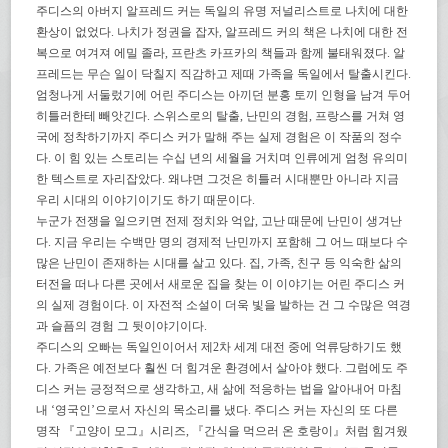
주디스의 아버지 알프레드 커는 독일의 유명 저널리스트로 나치에 대한
환상이 없었다. 나치가 정권을 잡자, 알프레드 커의 책은 나치에 대한 전
복으로 여겨져 에밀 졸라, 프란츠 카프카의 책들과 함께 불태워졌다. 알
프레드는 무슨 일이 닥칠지 직감하고 제때 가족을 독일에서 탈출시킨다.
엄청나게 서둘렀기에 어린 주디스는 아끼던 분홍 토끼 인형을 남겨 두어
히틀러한테 빼앗긴다. 스위스로의 탈출, 난민의 경험, 프랑스를 거쳐 영
국에 정착하기까지 주디스 커가 말해 주는 실제 경험은 이 작품의 정수
다. 이 힘 있는 스토리는 수십 년의 세월을 거치며 인류에게 엄청 유의미
한 텍스트로 자리잡았다. 왜냐면 그것은 히틀러 시대뿐만 아니라 지금
우리 시대의 이야기이기도 하기 때문이다.
누군가 전쟁을 일으키면 전제 정치와 억압, 고난 때문에 난민이 생겨난
다. 지금 우리는 수백만 명의 경제적 난민까지 포함해 그 어느 때보다 수
많은 난민이 존재하는 시대를 살고 있다. 집, 가족, 친구 등 익숙한 삶의
터전을 떠나 다른 곳에서 새로운 집을 찾는 이 이야기는 어린 주디스 커
의 실제 경험이다. 이 자전적 소설이 더욱 빛을 발하는 건 그 수많은 역경
과 슬픔의 경험 그 뒷이야기이다.
주디스의 오빠는 독일인이어서 제2차 세계 대전 중에 억류당하기도 했
다. 가족은 예전보다 훨씬 더 힘겨운 환경에서 살아야 했다. 그럼에도 주
디스 커는 긍정적으로 생각하고, 새 삶에 적응하는 법을 알아내어 마침
내 ‘영국인’으로서 자신의 목소리를 냈다. 주디스 커는 자신의 또 다른
명작 『고양이 모그』시리즈, 『간식을 먹으러 온 호랑이』처럼 힘겨웠