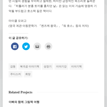
던 시절의 경험을 우아하고 절제된, 하지만 긍정적인 목소리로 들려준
다. 『히틀러가 분홍 토끼를 훔치던 날』은 읽는 이의 가슴에 영원히 기
억될 부드럽고 호소력 짙은 책이다.
마이클 모퍼고
(영국 계관 아동문학가. 『켄즈케 왕국』, 『워 호스』등의 저자)
이 글 공유하기:
페
트
친
인
이
위
구
쇄
스
터
에
하
북
로
게
기
에
공
전
(새
공
유
자
창
유
하
우
에
하
기
편
서
감동
북극곰 이야기책
성장기
이야기강
이야기책
려
(새
으
열
면
창
로
림)
클
에
보
주디스커
희망
릭
서
내
하
열
기
세
림)
(새
요.
창
(새
에
창
서
Related Projects
에
열
서
림)
열
아빠와 함께 그림책 여행
림)