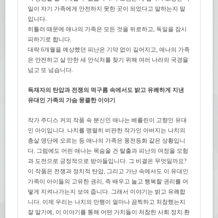
일이 자기 가족에게 안전하지 못한 곳이 되었다고 말하는지 말
입니다.
히틀러 때문에 애나의 가족은 모든 것을 뒤로하고, 독일을 잠시
피하기로 합니다.
대략 6개월을 예상했던 피난은 기약 없이 길어지고, 애나의 가족
은 안전하고 살 만한 새 안식처를 찾기 위해 여러 나라의 국경을
넘고 또 넘습니다.
독재자의 탄압과 전쟁의 먹구름 속에서도 밝고 유쾌하게 지낸
유대인 가족의 가슴 뭉클한 이야기
작가 주디스 커의 작품 속 분신인 애나는 베를린이 고향인 유대
인 아이입니다. 나치를 맹렬히 비판한 작가인 아버지는 나치의
총살 명단에 오르는 등 애나의 가족은 풍전등화 같은 상황입니
다. 그럼에도 어린 애나는 목숨을 건 탈출과 피난의 여정을 모험
과 도전으로 긍정적으로 받아들입니다. 그 비결은 무엇일까요?
이 작품은 전쟁과 정치적 탄압, 그리고 가난 속에서도 이 유대인
가족이 아이들의 고유한 권리, 즉 배우고 놀고 행복할 권리를 어
떻게 지켜나가는지 보여 줍니다. 그래서 이야기는 밝고 유쾌합
니다. 이제 우리는 나치의 만행이 얼마나 끔찍하고 처참했는지
잘 알기에, 이 이야기를 통해 어떤 가치들이 처참한 사회 정치 환