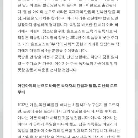
던 날』이 초판 발간52년 만에 드디어 한국어판으로 출간됩니
다. 열 살 아이의 눈으로 바라본 독재자의 탄압과 긴박한 탈출 과
정, 새로운 안식처를 찾기까지 여러 나라를 전전해야 했던 난민
생활까지 생생하게 펼쳐집니다. 독일을 비롯한 전 세계 여러 국
가에서 어린이, 청소년을 위한 홀로코스트 교육의 필독서로 자
리잡은 작품입니다. 영국 정부는 2012년 이 작품을 비롯한 주디
스 커의 홀로코스트 3부작의 사회적 공헌과 기여를 인정하여 작
가에게 대영제국 4등 훈장을 수여했습니다.
목숨을 건 탈출 여정과 궁핍한 난민 생활에도 희망과 꿈을 잃지
않는 주디스 커 가족의 이야기는 한국 독자들의 가슴에도 잊지
못할 감동과 여운을 선사할 것입니다.
어린아이의 눈으로 바라본 독재자의 탄압과 탈출, 피난의 로드
무비
1932년 겨울, 독일 베를린. 애나는 히틀러가 누구인지 잘 모르지
만, 곳곳에 붙은 포스터에서 그의 얼굴을 봅니다. 며칠 후 아침,
애나는 아픈 아빠가 사라진 것을 발견합니다. 애나의 어머니는
아버지가 급하게 독일을 떠나야 했고, 남은 가족들도 비밀리에
독일을 탈출하여 아버지와 합류할 것이라고 얘기합니다. 애나는
이 상황을 잘 이해할 수 없습니다. 부모님은 왜 갑자기 고향인 독