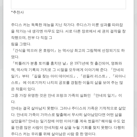
*추천사
주디스 커는 독특한 재능을 지닌 작가다. 주디스가 이룬 성과를 따라잡
을 작가는 내 생각엔 아무도 없다. 서로 다른 장르에서 세 권의 걸작을 창
작했으며, 전부 다 직접 그
림을 그렸다.
『간식을 먹으러 온 호랑이』는 역사상 최고의 그림책에 선정되기도 하
였다.
『히틀러가 분홍 토끼를 훔치던 날』은 1971년에 첫 출간되어, 영화와
책, 역사적 기록의 가치로 그 시절을 모두에게 이야기해 준다. 『안네의
일기』부터 『길을 찾는 아이 데이비드』, 『쉰들러 리스트』, 『피아니
스트』 에 이르기까지 나치의 공포를 경험한 이들의 삶을 보여 주는 많
은 작품이 있다.
그중 가장 유명한 것은 안네 프랑크 가족의 실화인 『안네의 일기』이
다.
안네는 결국 살아남지 못했다. 그러나 주디스의 가족은 기적적으로 살았
다. 안네의 가족이 가까스로 탈출해서 무사히 살아남았다면 어떤 삶을
살았을까? 안네는 일기장에 어떤 이야기를 계속 썼을까? 헤아릴 수도 없
을 만큼 많은 사람이 안네처럼 새 삶을 누릴 기회를 찾지 못했다. 다행히
주디스 커는 우리를 위해 살아남은 사람 중 한 명이다.