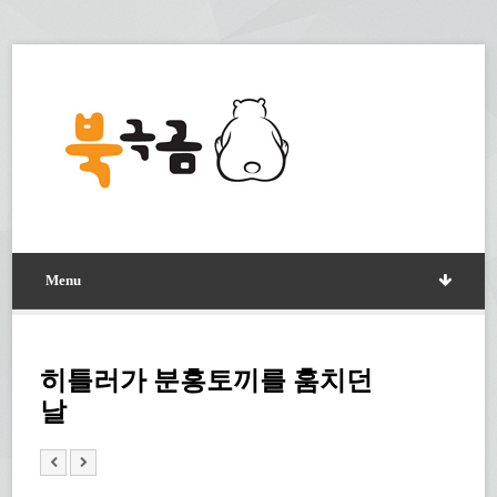
Menu
히틀러가 분홍토끼를 훔치던
날