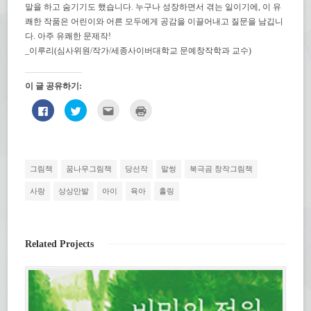
말을 하고 숨기기도 했습니다. 누구나 성장하면서 겪는 일이기에, 이 유
쾌한 작품은 어린이와 어른 모두에게 공감을 이끌어내고 질문을 남깁니
다. 아주 유쾌한 문제작!
_이루리(심사위원/작가/세종사이버대학교 문예창작학과 교수)
이 글 공유하기:
페
트
친
인
이
위
구
쇄
스
터
에
하
북
로
게
기
에
공
전
(새
공
유
자
창
유
하
우
에
하
기
편
서
그림책
꿈나무그림책
당선작
말썽
북극곰 창작그림책
려
(새
으
열
면
창
로
림)
클
에
보
사랑
상상만발
아이
육아
홀링
릭
서
내
하
열
기
세
림)
(새
요.
창
(새
에
창
서
Related Projects
에
열
서
림)
열
림)