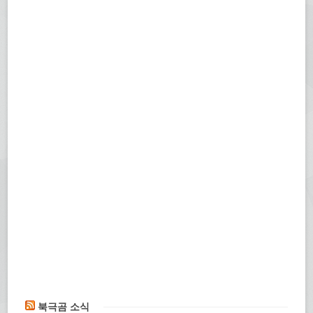
북극곰 소식