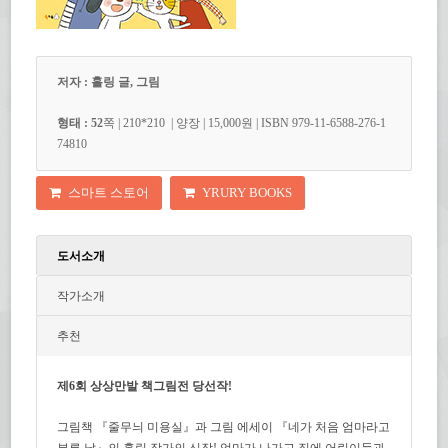
저자 : 홀링 글, 그림
형태 : 52
쪽
| 210*210
| 양장 | 15,000원 | ISBN 979-11-6588-276-1
74810
스마트 스토어
YRURY BOOKS
도서소개
작가소개
추천
제6회 상상만발 책그림전 당선작!
그림책 『줄무늬 미용실』과 그림 에세이 『네가 처음 엄마라고
부른 날』의 홀링 작가의 신작! 엄마가 나가고 집에 어린이들과