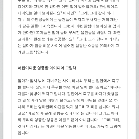
강아지와 고양이만 있다면 어떤 일이 벌어질까요? 환상적이고
재미있는 일이 벌어질까요? 아니면? 『그래, 그래 갖다 버리
자!』의 주인공들에게는 물건들이 깨지고 부서지는 거의 재난
과 같은 일들이 계속됩니다. 그런데 이런 말썽이 벌어진 걸 엄마
가 안다면? 꼬마들은 엄마 몰래 부서진 물건들을 버립니다. 과연
꼬마들의 완전 범죄는 성공할까요? 『그래, 그래 갖다 버리자!』
는 엄마가 집을 비운 사이에 벌어진 엄청난 소동을 유쾌하게 그
려낸 그림책입니다.
어린이다운 엉뚱한 아이디어 그림책
엄마가 잠시 밖에 다녀오는 사이, 하나와 두리는 집안에서 축구
를 합니다. 집안에서 축구를 하면 어떤 일이 벌어질까요? 아니나
다를까 꽃병이 깨지고 맙니다. 집안에서 축구를 하다가 꽃병을
깬 걸 엄마가 알면 어떻게 될까요? 당연히 야단을 맞겠지요. 하
나와 두리는 엄마한테 야단을 맞지 않으려고 꾀를 냅니다. 뭐냐
고요? 바로 엄마 몰래 꽃병을 갖다 버리는 겁니다! 그리고 하나
와 두리의 엉뚱한 행동은 이걸로 끝이 아니랍니다. 『그래 그래,
갖다 버리자』는 어린이다운 엉뚱한 아이디어로 가득 찬 그림책
입니다.