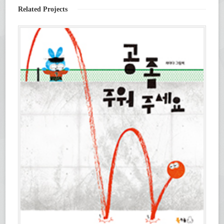
세
림)
(새
Related Projects
요.
창
(새
에
창
서
에
열
서
림)
열
림)