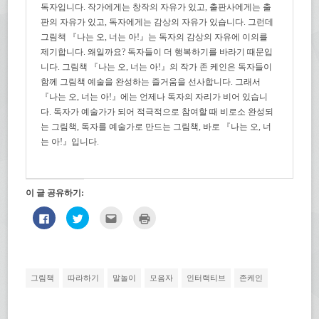
독자입니다. 작가에게는 창작의 자유가 있고, 출판사에게는 출
판의 자유가 있고, 독자에게는 감상의 자유가 있습니다. 그런데
그림책 『나는 오, 너는 아!』는 독자의 감상의 자유에 이의를
제기합니다. 왜일까요? 독자들이 더 행복하기를 바라기 때문입
니다. 그림책 『나는 오, 너는 아!』의 작가 존 케인은 독자들이
함께 그림책 예술을 완성하는 즐거움을 선사합니다. 그래서
『나는 오, 너는 아!』에는 언제나 독자의 자리가 비어 있습니
다. 독자가 예술가가 되어 적극적으로 참여할 때 비로소 완성되
는 그림책, 독자를 예술가로 만드는 그림책, 바로 『나는 오, 너
는 아!』입니다.
이 글 공유하기:
페
트
친
인
이
위
구
쇄
스
터
에
하
북
로
게
기
에
공
전
(새
공
유
자
창
유
하
우
에
하
기
편
서
그림책
따라하기
말놀이
모음자
인터랙티브
존케인
려
(새
으
열
면
창
로
림)
클
에
보
릭
서
내
하
열
기