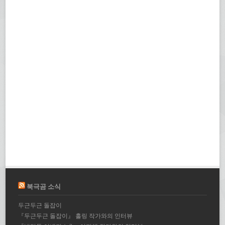
북극곰 소식
두근두근 돌잡이
『두근두근 돌잡이』 홀링 작가와의 인터뷰