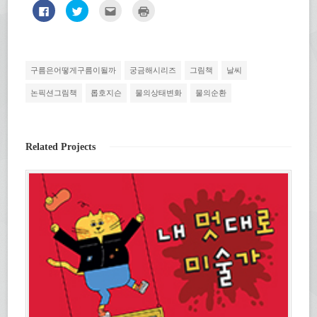
페
트
친
인
이
위
구
쇄
스
터
에
하
북
로
게
기
에
공
전
(새
공
유
자
창
유
하
우
에
하
기
편
서
구름은어떻게구름이될까
궁금해시리즈
그림책
날씨
려
(새
으
열
면
창
로
림)
클
에
보
논픽션그림책
롭호지슨
물의상태변화
물의순환
릭
서
내
하
열
기
세
림)
(새
요.
창
(새
에
창
서
Related Projects
에
열
서
림)
열
림)