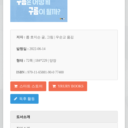
저자 :
롭 호지슨 글, 그림 | 우순교 옮김
발행일 :
2022-06-14
형태 :
72쪽 | 184
*229
| 양장
ISBN :
979-11-65881-90-0 77400
스마트 스토어
YRURY BOOKS
독후 활동
도서소개