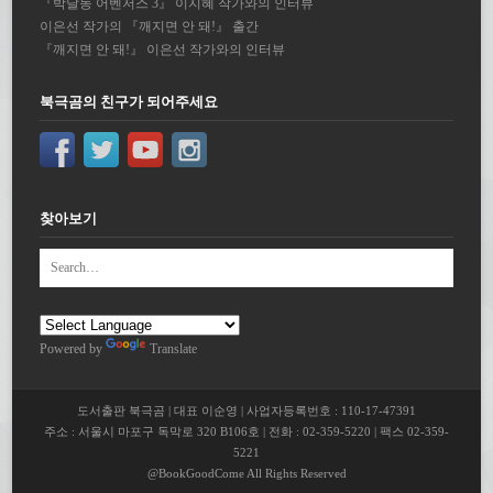
『박달동 어벤저스 3』 이지혜 작가와의 인터뷰
이은선 작가의 『깨지면 안 돼!』 출간
『깨지면 안 돼!』 이은선 작가와의 인터뷰
북극곰의 친구가 되어주세요
찾아보기
Powered by
Translate
도서출판 북극곰 | 대표 이순영 | 사업자등록번호 : 110-17-47391
주소 : 서울시 마포구 독막로 320 B106호 | 전화 : 02-359-5220 | 팩스 02-359-
5221
@BookGoodCome All Rights Reserved