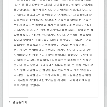
‘강수’ 등 물이 순환하는 과정을 아이들 눈높이에 맞춰 이야기로
풀어냈습니다. 물은 새롭게 생기거나 영원히 사라지지 않고, 자
연 속에서 증발과 강수를 반복하며 순환합니다. 그 과정에서 날
씨를 변화하게 만들기도 합니다. 친구를 무척 좋아하는 구름은
눈에서 올라오는 물방울과 놀기 위해 하늘 아래로 내려가 안개
가 되기도 하고, 다시 위로 올라가면서 몸을 식히고 싶어 하는 물
방울들을 자기 안으로 초대하기도 합니다. 너무 많은 물방울이
찾아와 빵빵해지면 먹구름이 되어 비를 뿌리기도 하지요. 구름
속 따뜻한 물방울과 차가운 물방울이 부딪혀 전기를 만들고, 그
전기가 땅으로 뻗어 내리면 번개가 치기도 합니다. 어찌나 강한
지 어마어마한 천둥 소리가 함께 울립니다. 폭풍우가 그치면, 해
가 하늘 위의 작은 물방울에게 빛을 차르르 비추어 무지개를 만
듭니다. 물의 순환과 그 과정에서 나타나는 비, 눈, 천둥, 번개, 무
지개 등의 다양한 자연 현상을 함께 만나보세요. 재치 있는 유머
와 귀엽고 깜찍한 일러스트가 매력적인 이 그림책은 분명 어린
이 독자들의 자연에 대한 호기심을 자극하고 과학적 이해력을
쑥쑥 키워줄 것입니다.
이 글 공유하기: