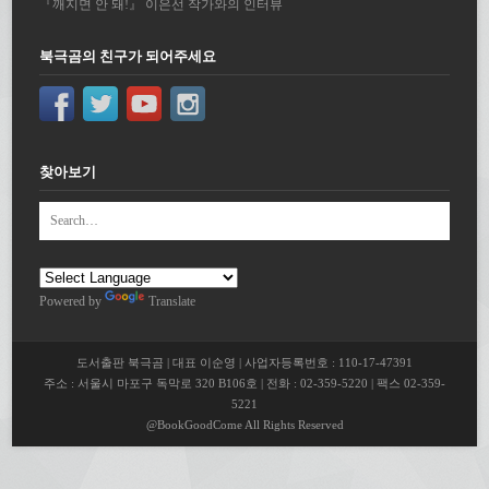
『깨지면 안 돼!』 이은선 작가와의 인터뷰
북극곰의 친구가 되어주세요
찾아보기
Powered by
Translate
도서출판 북극곰 | 대표 이순영 | 사업자등록번호 : 110-17-47391
주소 : 서울시 마포구 독막로 320 B106호 | 전화 : 02-359-5220 | 팩스 02-359-
5221
@BookGoodCome All Rights Reserved