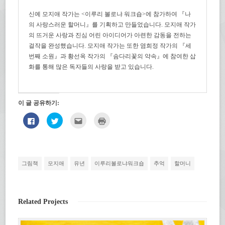
신예 모지애 작가는 <이루리 볼로냐 워크숍>에 참가하여 『나
의 사랑스러운 할머니』를 기획하고 만들었습니다. 모지애 작가
의 뜨거운 사랑과 진심 어린 아이디어가 아련한 감동을 전하는
걸작을 완성했습니다. 모지애 작가는 또한 염희정 작가의 『세
번째 소원』과 황선옥 작가의 『솜다리꽃의 약속』에 참여한 삽
화를 통해 많은 독자들의 사랑을 받고 있습니다.
이 글 공유하기:
페
트
친
인
이
위
구
쇄
스
터
에
하
북
로
게
기
에
공
전
(새
공
유
자
창
유
하
우
에
하
기
편
서
그림책
모지애
유년
이루리볼로냐워크숍
추억
할머니
려
(새
으
열
면
창
로
림)
클
에
보
릭
서
내
하
열
기
세
림)
(새
Related Projects
요.
창
(새
에
창
서
에
열