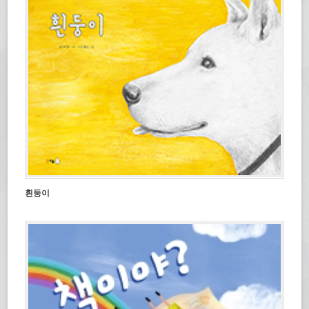
서
림)
열
림)
흰둥이