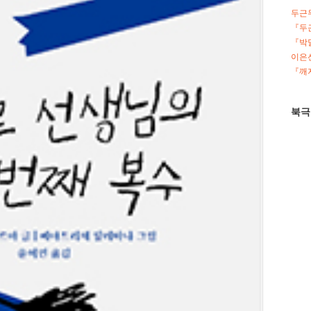
두근
『두
『박
이은선
『깨지
북극