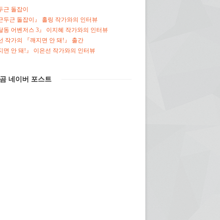
두근 돌잡이
근두근 돌잡이』 홀링 작가와의 인터뷰
달동 어벤저스 3』 이지혜 작가와의 인터뷰
 작가의 『깨지면 안 돼!』 출간
면 안 돼!』 이은선 작가와의 인터뷰
곰 네이버 포스트