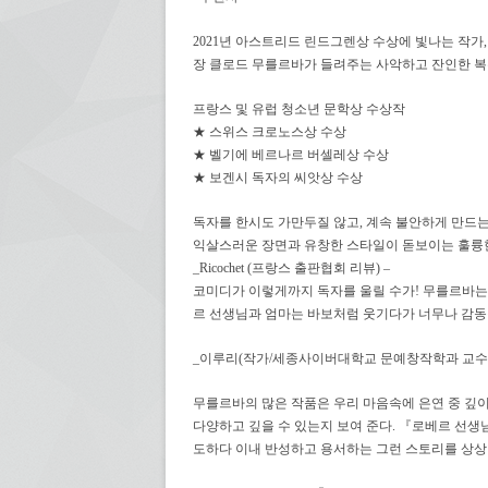
2021년 아스트리드 린드그렌상 수상에 빛나는 작가,
장 클로드 무를르바가 들려주는 사악하고 잔인한 복
프랑스 및 유럽 청소년 문학상 수상작
★ 스위스 크로노스상 수상
★ 벨기에 베르나르 버셀레상 수상
★ 보겐시 독자의 씨앗상 수상
독자를 한시도 가만두질 않고, 계속 불안하게 만드는
익살스러운 장면과 유창한 스타일이 돋보이는 훌륭
_Ricochet (프랑스 출판협회 리뷰) –
코미디가 이렇게까지 독자를 울릴 수가! 무를르바는
르 선생님과 엄마는 바보처럼 웃기다가 너무나 감동적
_이루리(작가/세종사이버대학교 문예창작학과 교수)
무를르바의 많은 작품은 우리 마음속에 은연 중 깊
다양하고 깊을 수 있는지 보여 준다. 『로베르 선생
도하다 이내 반성하고 용서하는 그런 스토리를 상상