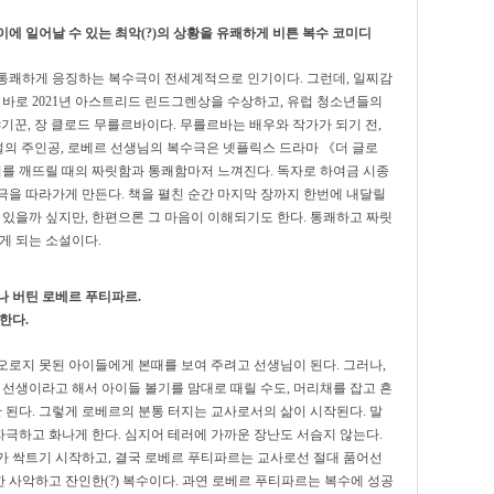
에 일어날 수 있는 최악(?)의 상황을 유쾌하게 비튼 복수 코미디
통쾌하게 응징하는 복수극이 전세계적으로 인기이다. 그런데, 일찌감
 바로 2021년 아스트리드 린드그렌상을 수상하고, 유럽 청소년들의
기꾼, 장 클로드 무를르바이다. 무를르바는 배우와 작가가 되기 전,
소설의 주인공, 로베르 선생님의 복수극은 넷플릭스 드라마 《더 글로
기를 깨뜨릴 때의 짜릿함과 통쾌함마저 느껴진다. 독자로 하여금 시종
극을 따라가게 만든다. 책을 펼친 순간 마지막 장까지 한번에 내달릴
 있을까 싶지만, 한편으론 그 마음이 이해되기도 한다. 통쾌하고 짜릿
게 되는 소설이다.
나 버틴 로베르 푸티파르.
한다.
오로지 못된 아이들에게 본때를 보여 주려고 선생님이 된다. 그러나,
 선생이라고 해서 아이들 볼기를 맘대로 때릴 수도, 머리채를 잡고 흔
안 된다. 그렇게 로베르의 분통 터지는 교사로서의 삶이 시작된다. 말
극하고 화나게 한다. 심지어 테러에 가까운 장난도 서슴지 않는다.
가 싹트기 시작하고, 결국 로베르 푸티파르는 교사로선 절대 품어선
한 사악하고 잔인한(?) 복수이다. 과연 로베르 푸티파르는 복수에 성공