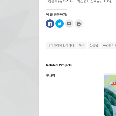
_ 정은주 (동화 작가, 『기소영의 친구들』 저자)_
이 글 공유하기:
페
트
친
인
이
위
구
쇄
스
터
에
하
북
로
게
기
에
공
전
(새
공
유
자
창
유
하
우
에
하
기
편
서
베아트리체 알레마냐
복수
선생님
아스트리드
려
(새
으
열
면
창
로
림)
클
에
보
릭
서
내
하
열
기
세
림)
(새
Related Projects
요.
창
(새
에
창
서
에
열
첫사랑
서
림)
열
림)