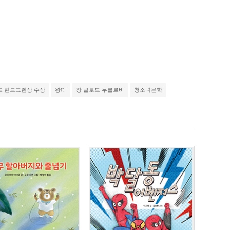
 린드그렌상 수상
왕따
장 클로드 무를르바
청소녀문학