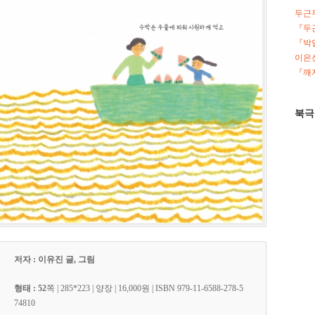
두근
『두
『박
이은선
『깨지
북극
저자 : 이유진 글, 그림
형태 : 52
쪽
| 285*223
| 양장 | 16,000원 | ISBN 979-11-6588-278-5
74810