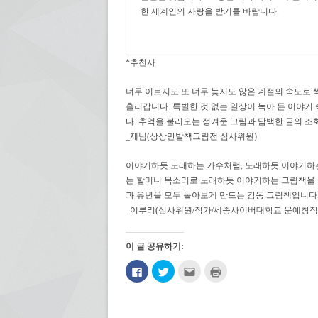
한 세계인의 사랑을 받기를 바랍니다.
*추천사
너무 이르지도 또 너무 늦지도 않은 계절의 속도로
흘러갑니다. 특별한 것 없는 일상이 녹아 든 이야
다. 추억을 불러오는 정겨운 그림과 담백한 글의 조
_제님(상상만발책그림전 심사위원)
이야기하듯 노래하는 가수처럼, 노래하듯 이야기하는
는 할머니 목소리로 노래하듯 이야기하는 그림책을 
과 유년을 모두 돌아보게 만드는 감동 그림책입니다
_이루리(심사위원/작가/세종사이버대학교 문예창작
이 글 공유하기:
페
트
친
인
이
위
구
쇄
스
터
에
하
북
로
게
기
에
공
전
(새
공
유
자
창