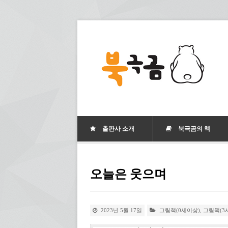
출판사 소개
북극곰의 책
오늘은 웃으며
2023년 5월 17일
그림책(0세이상)
,
그림책(3