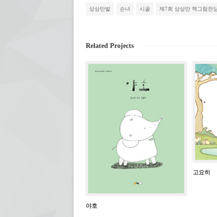
유
하
우
에
하
기
편
서
상상만발
손녀
시골
제7회 상상만 책그림전
려
(새
으
열
면
창
로
림)
클
에
보
릭
서
내
하
열
기
세
림)
(새
Related Projects
요.
창
(새
에
창
서
에
열
서
림)
열
림)
고요히
야호