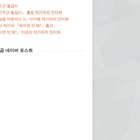
두근 돌잡이
근두근 돌잡이』 홀링 작가와의 인터뷰
달동 어벤저스 3』 이지혜 작가와의 인터뷰
 작가의 『깨지면 안 돼!』 출간
면 안 돼!』 이은선 작가와의 인터뷰
곰 네이버 포스트