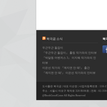
북극곰 소식
북
두근두근 돌잡이
『두근두근 돌잡이』 홀링 작가와의 인터뷰
『박달동 어벤저스 3』 이지혜 작가와의 인
터뷰
이은선 작가의 『깨지면 안 돼!』 출간
『깨지면 안 돼!』 이은선 작가와의 인터뷰
도서출판 북극곰 | 대표 이순영 | 사업자등록번호 : 110-17
주소 : 서울시 마포구 독막로 320 B106호 | 전화 : 02-359-5
@BookGoodCome All Rights Reserved