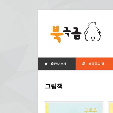
출판사 소개
북극곰의 책
그림책