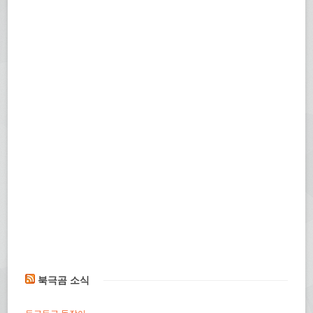
북극곰 소식