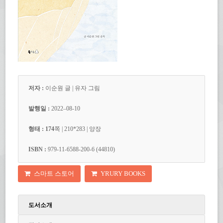
저자 :
이순원
글 |
유자
그림
발행일 :
202
2
–
0
8
-10
형태 : 174
쪽 | 210*283 | 양장
ISBN :
979-11-6588-200-
6
(44810)
스마트 스토어
YRURY BOOKS
도서소개