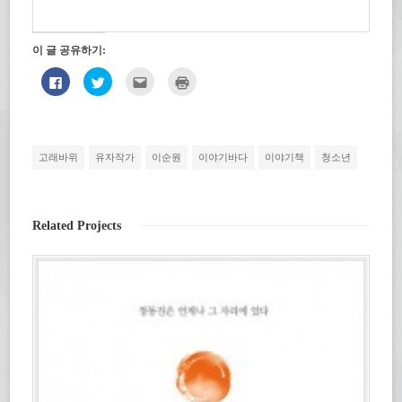
이 글 공유하기:
페
트
친
인
이
위
구
쇄
스
터
에
하
북
로
게
기
에
공
전
(새
공
유
자
창
유
하
우
에
하
기
편
서
고래바위
유자작가
이순원
이야기바다
이야기책
청소년
려
(새
으
열
면
창
로
림)
클
에
보
릭
서
내
하
열
기
세
림)
(새
Related Projects
요.
창
(새
에
창
서
에
열
서
림)
열
림)