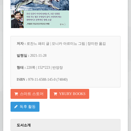
저자 :
로잔느 패리 글 | 모니카 아르미뇨 그림 | 장미란 옮김
발행일 :
2021-11-28
형태 :
220
쪽
| 152*223 | 반양장
ISBN :
979-11-6588-145-0 (74840)
스마트 스토어
YRURY BOOKS
독후 활동
도서소개