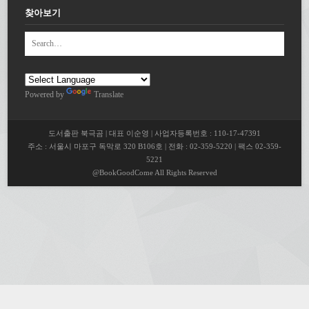
찾아보기
Powered by
Translate
도서출판 북극곰 | 대표 이순영 | 사업자등록번호 : 110-17-47391
주소 : 서울시 마포구 독막로 320 B106호 | 전화 : 02-359-5220 | 팩스 02-359-
5221
@BookGoodCome All Rights Reserved