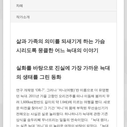
차례
작가소개
삶과 가족의 의미를 되새기게 하는 가슴
시리도록 뭉클한 어느 늑대의 이야기
실화를 바탕으로 진실에 가장 가까운 늑대
의 생태를 그린 동화
연구 개체명 ‘OR-7’. 그러나 ‘저니(여행)’란 이름으로 더 유명했
던 늑대. 2011년 가을 고향인 오리건주를 떠나 이듬해 봄까지 무
려 1,600km(한반도 길이의 약 1.6배)에 이르는 여행을 했다. 새로
운 터전을 찾아서! 그 기간 ‘저니’의 몸에 부착된 무선송신기가
전해오는 사실은 실로 놀라웠다. 하나하나가 늑대에 관한 기존
상식을 송두리째 무너뜨리는 일들의 연속이었다. 『늑대 원더』
는 실존 늑대 ‘저니’의 이 놀라운 여정이 바탕이 되었다. 『늑대