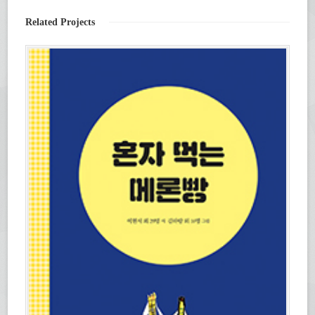
에
열
서
림)
열
Related Projects
림)