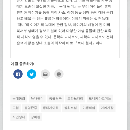
류의 암울한 미래로 되돌아오고 있다. 그 어느 때보다도 지구 생
태계 보존이 절실한 지금, 『늑대 원더』는 우리 아이들이 흥미
진진한 이야기를 통해 먹이 사슬, 야생 동물 생태 등에 대해 공감
하고 배울 수 있는 훌륭한 작품이다. 이야기 뒤에는 실존 늑대
‘저니’의 이야기와 늑대에 관한 정보, 이야기의 배경이 된 미국
북서부 생태계 정보도 실려 있어 다양한 야생 동물에 관한 과학
적 지식도 얻을 수 있다. 문학의 교재로도, 과학의 교재로도 전혀
손색이 없는 생태 소설의 역작이 바로 『늑대 원더』이다.
이 글 공유하기:
페
트
친
인
이
위
구
쇄
스
터
에
하
북
로
게
기
에
공
전
(새
공
유
자
창
유
하
우
에
하
기
편
서
늑대동화
늑대원더
동물탐구
로잔느패리
모니카아르미뇨
려
(새
으
열
면
창
로
림)
클
에
보
모험
생명존중
생태계이해
실화소설
야생의삶
이야기강
릭
서
내
하
열
기
자연생태
장미란
세
림)
(새
요.
창
(새
에
창
서