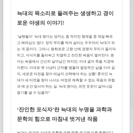
늑대의 목소리로 들려주는 생생하고 경이
로운 야생의 이야기!
‘날쌘돌이’ 늑대 원더는 덩치는 좀 작지만 형제들 중 제일 빠르
고 배려심도 많다. 장차 무리를 먹여 살리는 우두머리 늑대가 되
는 게 꿈이다. 그러나, 평화로운 고향 산에 경쟁자 무리가 들이닥
치고, 서식지를 둘러싸고 치열하고 잔인한 싸움이 벌어진다. 원
더는 싸움에서 간신히 살아남긴 하지만, 이내 굶어 죽을 지경에
이른다. 이대로 옛 사냥터 근처를 맴돌며 절망적인 삶을 이어 갈
지, 새로운 터전을 찾아 떠날지 선택해야 하는 상황! 혼자인 늑
대가 새 터전을 찾아 나서는 여정은 예측할 수 없는 죽음의 위협
과 매 순간 맞서야 하는 길. 늑대 원더는 과연 꿋꿋이 살아나갈
용기를 낼 수 있을까?
‘
잔인한 포식자
’
란 늑대의 누명을 과학과
문학의 힘으로 마침내 벗겨낸 작품
늑대는 인간의 사냥과 포획에 의해 멸종 위기에 이른 동물이다.