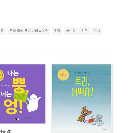
용
우리 집에 용이 나타났어요
우정
이순영
친구
편지
너는 엉!