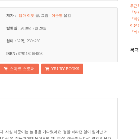
두근
『두
저자 :
엠마 야렛
글, 그림 ·
이순영
옮김
『박
이은선
발행일 :
2018년 7월 28일
『깨지
형태 :
32쪽, 230×230
북극
ISBN :
9791189164058
스마트 스토어
YRURY BOOKS
?
다. 사실 레군이는 늘 용을 기다렸어요. 정말 바라던 일이 일어난 거
정 마세요. 전문가한테 물어보면 되니까요. 레군이는 다섯 명의 전문가