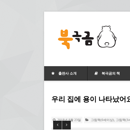
출판사 소개
북극곰의 책
우리 집에 용이 나타났어
2018년 8월 23일
그림책(0세이상)
,
그림책(3