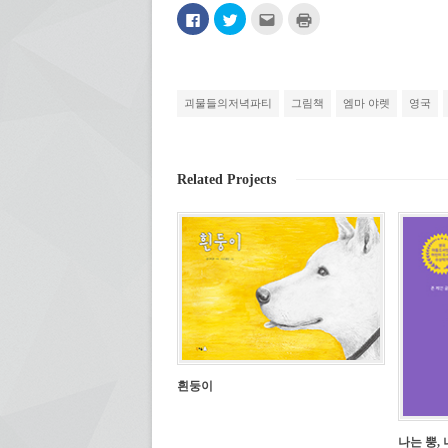
페
트
친
인
이
위
구
쇄
스
터
에
하
북
로
게
기
에
공
전
(새
공
유
자
창
유
하
우
에
하
기
편
서
괴물들의저녁파티
그림책
엠마 야렛
영국
려
(새
으
열
면
창
로
림)
클
에
보
릭
서
내
하
열
기
세
림)
(새
Related Projects
요.
창
(새
에
창
서
에
열
서
림)
열
림)
흰둥이
나는 뿡, 