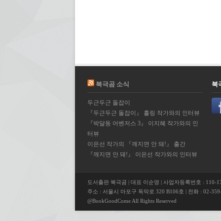
북극곰 소식
북
두근두근 돌잡이
『두근두근 돌잡이』 홀링 작가와의 인터뷰
『박달동 어벤저스 3』 이지혜 작가와의 인
터뷰
이은선 작가의 『깨지면 안 돼!』 출간
『깨지면 안 돼!』 이은선 작가와의 인터뷰
도서출판 북극곰 | 대표 이순영 | 사업자등록번호 : 110-17
주소 : 서울시 마포구 독막로 320 B106호 | 전화 : 02-359-5
@BookGoodCome All Rights Reserved