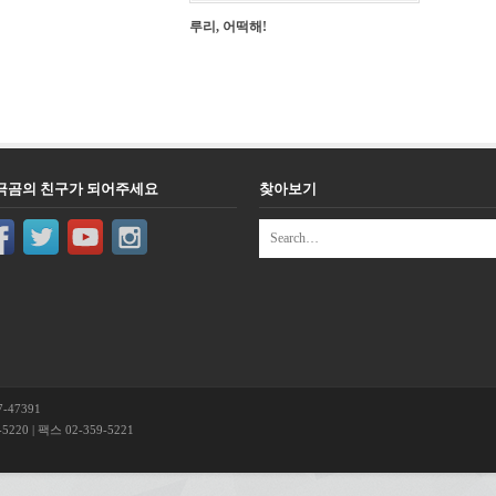
루리, 어떡해!
극곰의 친구가 되어주세요
찾아보기
-47391
220 | 팩스 02-359-5221