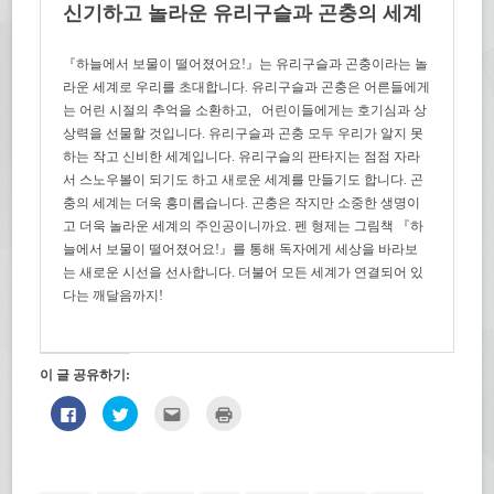
신기하고 놀라운 유리구슬과 곤충의 세계
『하늘에서 보물이 떨어졌어요!』는 유리구슬과 곤충이라는 놀
라운 세계로 우리를 초대합니다. 유리구슬과 곤충은 어른들에게
는 어린 시절의 추억을 소환하고, 어린이들에게는 호기심과 상
상력을 선물할 것입니다. 유리구슬과 곤충 모두 우리가 알지 못
하는 작고 신비한 세계입니다. 유리구슬의 판타지는 점점 자라
서 스노우볼이 되기도 하고 새로운 세계를 만들기도 합니다. 곤
충의 세계는 더욱 흥미롭습니다. 곤충은 작지만 소중한 생명이
고 더욱 놀라운 세계의 주인공이니까요. 펜 형제는 그림책 『하
늘에서 보물이 떨어졌어요!』를 통해 독자에게 세상을 바라보
는 새로운 시선을 선사합니다. 더불어 모든 세계가 연결되어 있
다는 깨달음까지!
이 글 공유하기:
페
트
친
인
이
위
구
쇄
스
터
에
하
북
로
게
기
에
공
전
(새
공
유
자
창
유
하
우
에