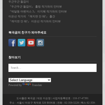
두근두근 돌잡이
『두근두근 돌잡이』 홀링 작가와의 인터뷰
『박달동 어벤저스 3』 이지혜 작가와의 인터뷰
이은선 작가의 『깨지면 안 돼!』 출간
『깨지면 안 돼!』 이은선 작가와의 인터뷰
북극곰의 친구가 되어주세요
찾아보기
Powered by
Translate
도서출판 북극곰 | 대표 이순영 | 사업자등록번호 : 110-17-47391
주소 : 서울시 마포구 독막로 320 B106호 | 전화 : 02-359-5220 | 팩스 02-359-