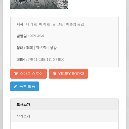
저자 :
테리 펜, 에릭 펜 글·그림 | 이순영 옮김
발행일 :
2021-10-01
형태 :
56
쪽
| 254*254 | 양장
ISBN :
979-11-6588-111-5 74800
스마트 스토어
YRURY BOOKS
독후 활동
도서소개
작가소개