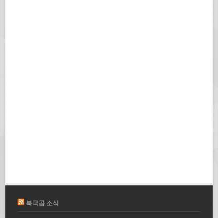
북극곰 소식