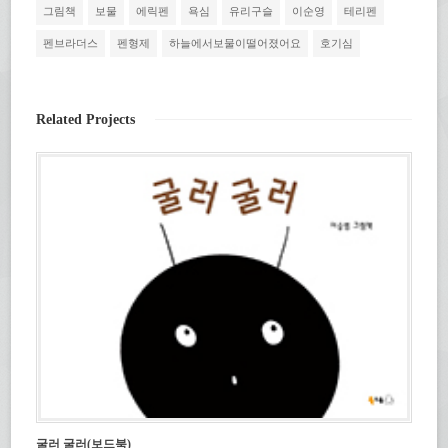
하
기
편
서
그림책
보물
에릭펜
욕심
유리구슬
이순영
테리펜
려
(새
으
열
면
창
로
림)
클
에
보
펜브라더스
펜형제
하늘에서보물이떨어졌어요
호기심
릭
서
내
하
열
기
세
림)
(새
요.
창
(새
에
창
서
Related Projects
에
열
서
림)
열
림)
굴러 굴러(보드북)