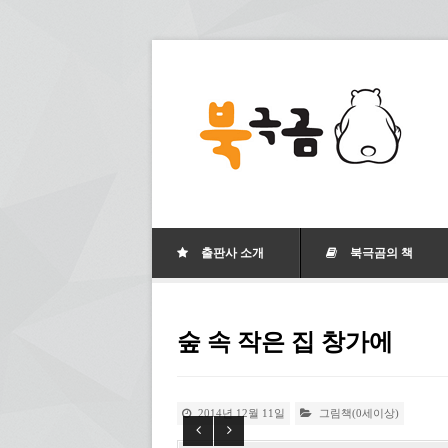
출판사 소개
북극곰의 책
숲 속 작은 집 창가에
2014년 12월 11일
그림책(0세이상)