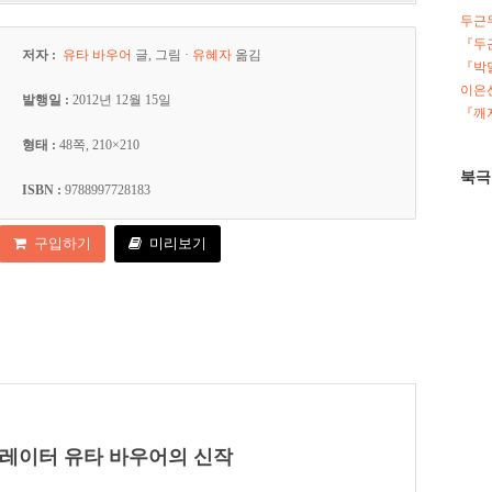
두근
『두
저자 :
유타 바우어
글, 그림 ·
유혜자
옮김
『박
이은선
발행일 :
2012년 12월 15일
『깨지
형태 :
48쪽, 210×210
북극
ISBN :
9788997728183
구입하기
미리보기
레이터 유타 바우어의 신작