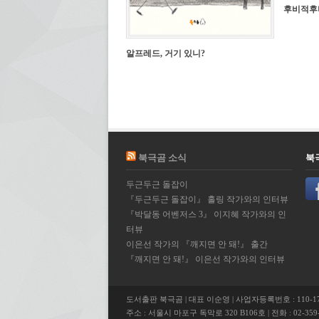
후비적후
알프레드, 거기 있니?
북극곰 소식
북
두근두근 돌잡이
『두근두근 돌잡이』 홀링 작가와의 인터뷰
『박달동 어벤저스 3』 이지혜 작가와의 인
터뷰
이은선 작가의 『깨지면 안 돼!』 출간
『깨지면 안 돼!』 이은선 작가와의 인터뷰
도서출판 북극곰 | 대표 이순영 | 사업자등록번호 : 110-17
주소 : 서울시 마포구 독막로 320 B106호 | 전화 : 02-359-5