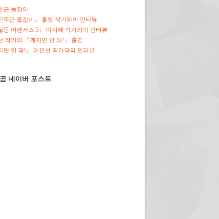
두근 돌잡이
근두근 돌잡이』 홀링 작가와의 인터뷰
달동 어벤저스 3』 이지혜 작가와의 인터뷰
 작가의 『깨지면 안 돼!』 출간
면 안 돼!』 이은선 작가와의 인터뷰
곰 네이버 포스트