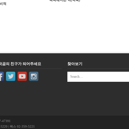
똑똑해지는 약(빅북)
비적
극곰의 친구가 되어주세요
찾아보기
-47391
220 | 팩스 02-359-5221