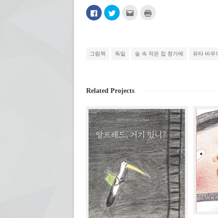
페
트
친
인
이
위
구
쇄
스
터
에
하
북
로
게
기
에
공
전
(새
공
유
자
창
유
하
우
에
하
기
편
서
그림책
독일
숲 속 작은 집 창가에
유타 바우
려
(새
으
열
면
창
로
림)
클
에
보
릭
서
내
하
열
기
세
림)
(새
Related Projects
요.
창
(새
에
창
서
에
열
서
림)
열
림)