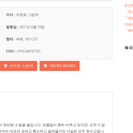
두근
『두
저자 :
주윤희 그림책
『박
이은선
발행일 :
2017년 6월 19일
『깨지
형태 :
48쪽, 305×215
북극
ISBN :
9791186797761
스마트 스토어
YRURY BOOKS
 한바탕 소동을 벌입니다. 보름달이 환히 비추고 있지만, 모두가 잠
번 코끼리 내코의 코라고 확신하고 달려들지만 사실은 모두 헛수고입니