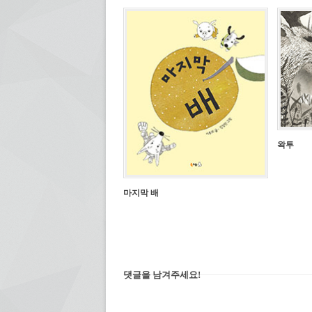
창
서
에
열
서
림)
열
림)
왁투
마지막 배
댓글을 남겨주세요!