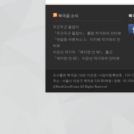
북극곰 소식
북
두근두근 돌잡이
『두근두근 돌잡이』 홀링 작가와의 인터뷰
『박달동 어벤저스 3』 이지혜 작가와의 인
터뷰
이은선 작가의 『깨지면 안 돼!』 출간
『깨지면 안 돼!』 이은선 작가와의 인터뷰
도서출판 북극곰 | 대표 이순영 | 사업자등록번호 : 110-17
주소 : 서울시 마포구 독막로 320 B106호 | 전화 : 02-359-5
@BookGoodCome All Rights Reserved