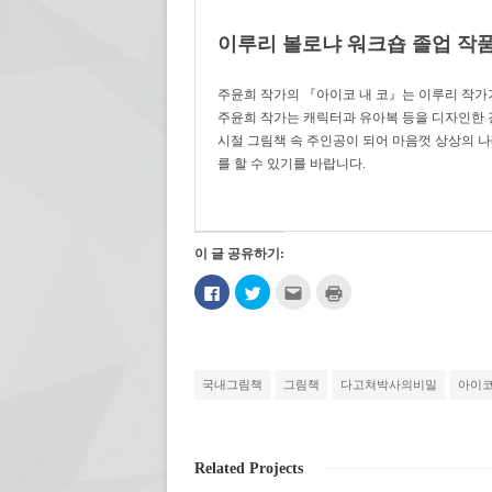
이루리 볼로냐 워크숍 졸업 작
주윤희 작가의 『아이코 내 코』는 이루리 작가가
주윤희 작가는 캐릭터과 유아복 등을 디자인한 
시절 그림책 속 주인공이 되어 마음껏 상상의 
를 할 수 있기를 바랍니다.
이 글 공유하기:
페
트
친
인
이
위
구
쇄
스
터
에
하
북
로
게
기
에
공
전
(새
공
유
자
창
유
하
우
에
하
기
편
서
국내그림책
그림책
다고쳐박사의비밀
아이
려
(새
으
열
면
창
로
림)
클
에
보
릭
서
내
하
열
기
세
림)
(새
Related Projects
요.
창
(새
에