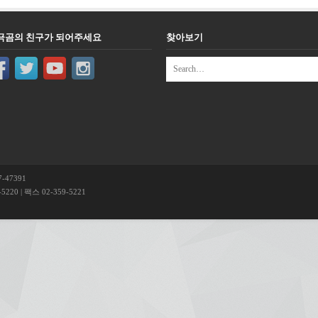
극곰의 친구가 되어주세요
찾아보기
-47391
220 | 팩스 02-359-5221