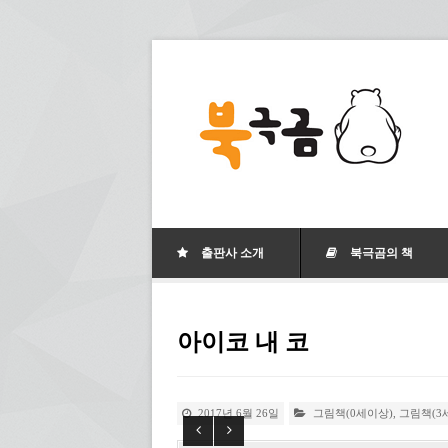
출판사 소개
북극곰의 책
아이코 내 코
2017년 6월 26일
그림책(0세이상)
,
그림책(3