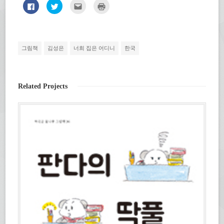
페
트
친
인
이
위
구
쇄
스
터
에
하
북
로
게
기
에
공
전
(새
공
유
자
창
유
하
우
에
하
기
편
서
그림책
김성은
너희 집은 어디니
한국
려
(새
으
열
면
창
로
림)
클
에
보
릭
서
내
하
열
기
세
림)
(새
Related Projects
요.
창
(새
에
창
서
에
열
서
림)
열
림)