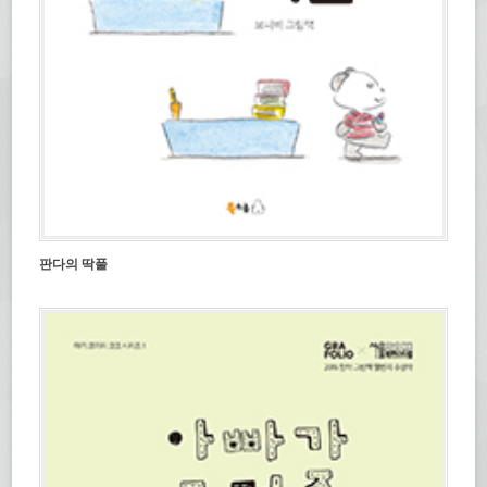
판다의 딱풀