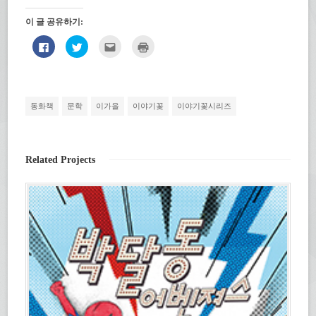
이 글 공유하기:
페
트
친
인
이
위
구
쇄
스
터
에
하
북
로
게
기
에
공
전
(새
공
유
자
창
유
하
우
에
하
기
편
서
동화책
문학
이가을
이야기꽃
이야기꽃시리즈
려
(새
으
열
면
창
로
림)
클
에
보
릭
서
내
하
열
기
세
림)
(새
Related Projects
요.
창
(새
에
창
서
에
열
서
림)
열
림)