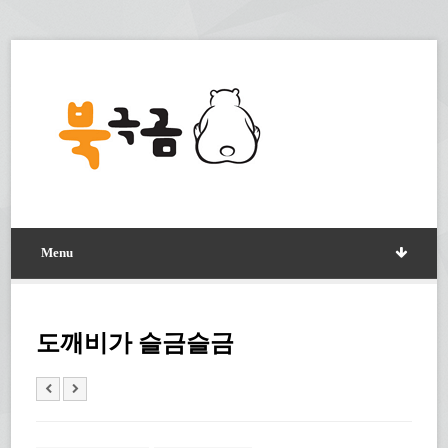
Menu
도깨비가 슬금슬금