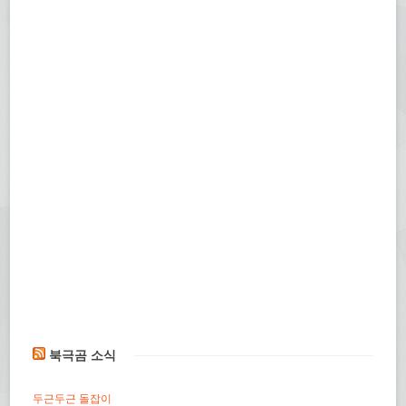
북극곰 소식
두근두근 돌잡이