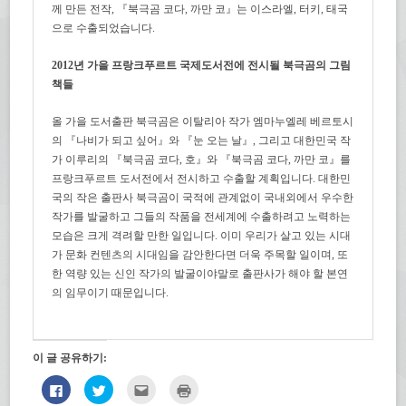
께 만든 전작, 『북극곰 코다, 까만 코』는 이스라엘, 터키, 태국
으로 수출되었습니다.
2012년 가을 프랑크푸르트 국제도서전에 전시될 북극곰의 그림
책들
올 가을 도서출판 북극곰은 이탈리아 작가 엠마누엘레 베르토시
의 『나비가 되고 싶어』와 『눈 오는 날』, 그리고 대한민국 작
가 이루리의 『북극곰 코다, 호』와 『북극곰 코다, 까만 코』를
프랑크푸르트 도서전에서 전시하고 수출할 계획입니다. 대한민
국의 작은 출판사 북극곰이 국적에 관계없이 국내외에서 우수한
작가를 발굴하고 그들의 작품을 전세계에 수출하려고 노력하는
모습은 크게 격려할 만한 일입니다. 이미 우리가 살고 있는 시대
가 문화 컨텐츠의 시대임을 감안한다면 더욱 주목할 일이며, 또
한 역량 있는 신인 작가의 발굴이야말로 출판사가 해야 할 본연
의 임무이기 때문입니다.
이 글 공유하기:
페
트
친
인
이
위
구
쇄