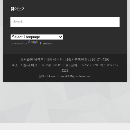
찾아보기
Powered by
Translate
도서출판 북극곰 | 대표 이순영 | 사업자등록번호 : 110-17-47391
주소 : 서울시 마포구 독막로 320 B106호 | 전화 : 02-359-5220 | 팩스 02-359-
5221
@BookGoodCome All Rights Reserved