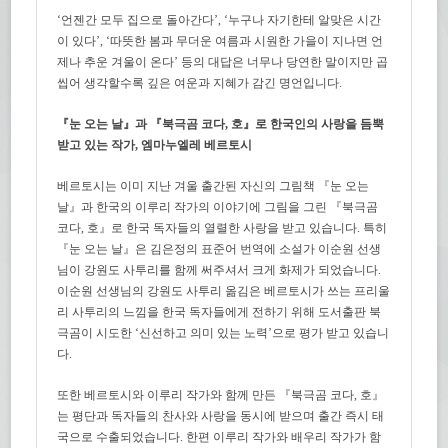
‘언젠간 모두 집으로 돌아간다’, ‘누구나 자기한테 알맞은 시간
이 있다’, ‘따뜻한 봄과 무더운 여름과 시원한 가을이 지나면 언
제나 추운 겨울이 온다’ 등의 대답은 너무나 당연한 말이지만 곱
씹어 생각할수록 깊은 여운과 지혜가 감긴 명언입니다.
『눈 오는 날』과 『북극곰 코다, 호』로 한국인의 사랑을 듬뿍
받고 있는 작가, 엠마누엘레 베르토시
베르토시는 이미 지난 겨울 출간된 자신의 그림책 『눈 오는
날』과 한국의 이루리 작가의 이야기에 그림을 그린 『북극곰
코다, 호』로 한국 독자들의 열렬한 사랑을 받고 있습니다. 특히
『눈 오는 날』은 김은정의 표준어 번역에 소설가 이순원 선생
님이 강원도 사투리를 함께 써주셔서 크게 화제가 되었습니다.
이순원 선생님의 강원도 사투리 옮김은 베르토시가 쓰는 프리울
리 사투리의 느낌을 한국 독자들에게 전하기 위해 도서출판 북
극곰이 시도한 ‘신선하고 의미 있는 노력’으로 평가 받고 있습니
다.
또한 베르토시와 이루리 작가와 함께 만든 『북극곰 코다, 호』
는 평단과 독자들의 찬사와 사랑을 동시에 받으며 출간 즉시 태
국으로 수출되었습니다. 한편 이루리 작가와 배우리 작가가 함