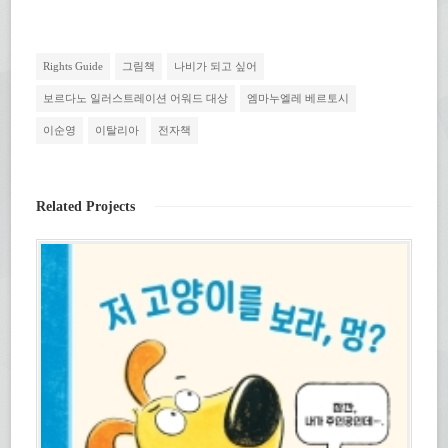
스
터
에
하
북
로
게
기
에
공
전
(새
공
유
자
창
유
하
우
에
하
기
편
서
Rights Guide
그림책
나비가 되고 싶어
려
(새
으
열
면
창
로
림)
클
에
보
보르다노 일러스트레이션 어워드 대상
엠마누엘레 베르토시
릭
서
내
하
열
기
이순영
이탈리아
전자책
세
림)
(새
요.
창
(새
에
창
서
에
열
서
림)
열
Related Projects
림)