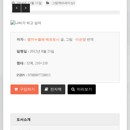
2014년 12월 11일
그림책(6세이상)
저자 :
엠마누엘레 베르토시
글, 그림 ·
이순영
번역
발행일 :
2012년 8월 21일
형태 :
32쪽, 210×210
ISBN :
9788997728015
구입하기
전자책
미리보기
도서소개