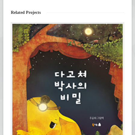
세
림)
(새
요.
창
(새
에
창
서
Related Projects
에
열
서
림)
열
림)