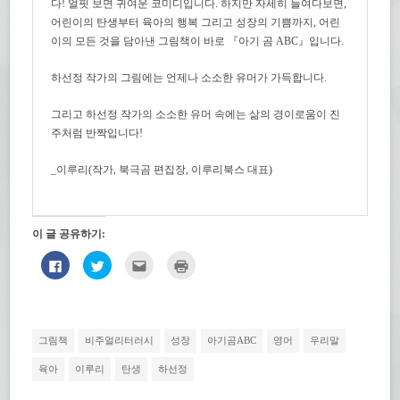
다! 얼핏 보면 귀여운 코미디입니다. 하지만 자세히 들여다보면,
어린이의 탄생부터 육아의 행복 그리고 성장의 기쁨까지, 어린
이의 모든 것을 담아낸 그림책이 바로 『아기 곰 ABC』입니다.
하선정 작가의 그림에는 언제나 소소한 유머가 가득합니다.
그리고 하선정 작가의 소소한 유머 속에는 삶의 경이로움이 진
주처럼 반짝입니다!
_이루리(작가, 북극곰 편집장, 이루리북스 대표)
이 글 공유하기:
페
트
친
인
이
위
구
쇄
스
터
에
하
북
로
게
기
에
공
전
(새
공
유
자
창
유
하
우
에
하
기
편
서
그림책
비주얼리터러시
성장
아기곰ABC
영어
우리말
려
(새
으
열
면
창
로
림)
클
에
보
육아
이루리
탄생
하선정
릭
서
내
하
열
기