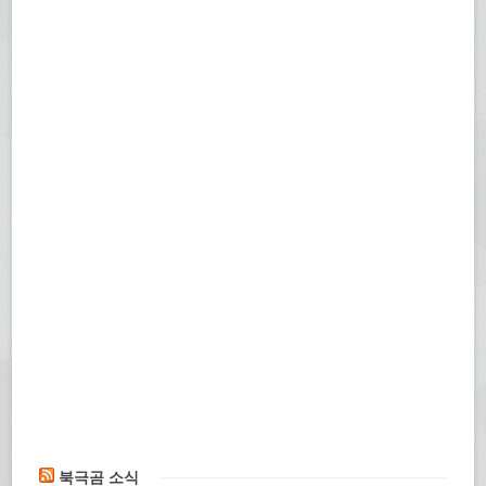
북극곰 소식