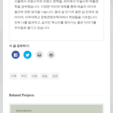
서울에서 프랑스어와 프랑스 문학을, 파리에서 미술사와 박물관
학을 공부했습니다. 다양한 자리와 매체를 통해 예술의 의미와
쓸모에 관한 생각을 나눕니다. 열네 살 민기와 열한 살 민재의 엄
마이며, 아주대학교 문화콘텐츠학과에서 학생들을 가르칩니다.
진짜 나를 발견하고, 숨겨진 목소리를 찾아가는 좋은 이야기를
우리말로 옮기고 있습니다.
이 글 공유하기:
페
트
친
인
이
위
구
쇄
스
터
에
하
북
로
게
기
에
공
전
(새
공
유
자
창
유
하
우
에
하
기
편
서
가족
부모
사랑
생일
성장
려
(새
으
열
면
창
로
림)
클
에
보
릭
서
내
하
열
기
세
림)
(새
Related Projects
요.
창
(새
에
창
서
에
열
서
림)
열