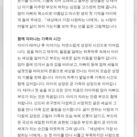
온기를 느끼며, 기쁨에 차서 노래하고 춤추는 장면들은 갓 태어
난 아기를 마주한 부모의 벅차는 심정을 고스란히 전해 줍니다.
엄마 아빠의 목소리로 아름답고 따스한 생의 첫 기억을 아이에
게 들려 주세요. 『세상에서 가장 사랑하는 너에게』는 사랑이
어떻게 삶이 되어 가는지를 보여 주는 선물 같은 그림책입니다.
함께 자라나는 가족의 시간
아이가 태어난 후 이야기는 자연스럽게 성장의 시간으로 이어집
니다. 젖을 먹이고 재우며, 울음을 달래는 하루하루 속에서 아이
는 세상을 알아가고 부모는 새로운 삶의 리듬을 만들어 갑니다.
엄마 품에 안겨서 숲과 강을 바라보고, 아빠의 등에 업혀 새들의
날갯짓을 바라보며 온몸으로 세상을 만나는 아이의 모습은 성장
의 기쁨을 전해 줍니다. 아이의 하루가 쌓일수록 가족의 시간도
함께 깊어집니다. 아이의 성장은 곧 가족의 성장으로 이어집니
다. 태어나 첫 숨을 쉬고 모든 것이 처음인 아이처럼 엄마 아빠도
부모가 되는 것은 처음입니다. 아이가 자라는 만큼 부모도 함께
자랍니다. 산드라 르구엔의 다정하고 서정적인 글은 세실의 그
림을 만나 더욱 깊은 울림을 선사합니다. 글이 전하는 사랑과 기
다림의 감정은 고릴라 가족의 모습 속에 오롯이 담기고, 부드러
운 곡선과 세밀한 터치로 표현된 그림은 부모의 품이 곧 아이의
세계가 되는 순간을 따뜻하게 그려 냅니다. 『세상에서 가장 사
랑하는 너에게』는 첫 아이를 만나 서툴고 부족하지만 사랑으로