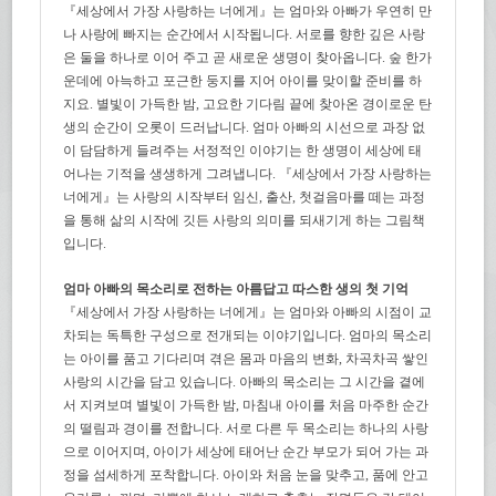
『세상에서 가장 사랑하는 너에게』는 엄마와 아빠가 우연히 만
나 사랑에 빠지는 순간에서 시작됩니다. 서로를 향한 깊은 사랑
은 둘을 하나로 이어 주고 곧 새로운 생명이 찾아옵니다. 숲 한가
운데에 아늑하고 포근한 둥지를 지어 아이를 맞이할 준비를 하
지요. 별빛이 가득한 밤, 고요한 기다림 끝에 찾아온 경이로운 탄
생의 순간이 오롯이 드러납니다. 엄마 아빠의 시선으로 과장 없
이 담담하게 들려주는 서정적인 이야기는 한 생명이 세상에 태
어나는 기적을 생생하게 그려냅니다. 『세상에서 가장 사랑하는
너에게』는 사랑의 시작부터 임신, 출산, 첫걸음마를 떼는 과정
을 통해 삶의 시작에 깃든 사랑의 의미를 되새기게 하는 그림책
입니다.
엄마 아빠의 목소리로 전하는 아름답고 따스한 생의 첫 기억
『세상에서 가장 사랑하는 너에게』는 엄마와 아빠의 시점이 교
차되는 독특한 구성으로 전개되는 이야기입니다. 엄마의 목소리
는 아이를 품고 기다리며 겪은 몸과 마음의 변화, 차곡차곡 쌓인
사랑의 시간을 담고 있습니다. 아빠의 목소리는 그 시간을 곁에
서 지켜보며 별빛이 가득한 밤, 마침내 아이를 처음 마주한 순간
의 떨림과 경이를 전합니다. 서로 다른 두 목소리는 하나의 사랑
으로 이어지며, 아이가 세상에 태어난 순간 부모가 되어 가는 과
정을 섬세하게 포착합니다. 아이와 처음 눈을 맞추고, 품에 안고