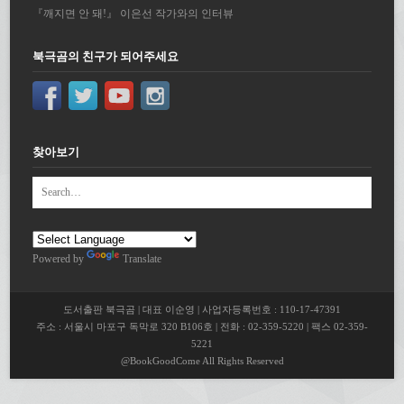
『깨지면 안 돼!』 이은선 작가와의 인터뷰
북극곰의 친구가 되어주세요
찾아보기
Powered by
Translate
도서출판 북극곰 | 대표 이순영 | 사업자등록번호 : 110-17-47391
주소 : 서울시 마포구 독막로 320 B106호 | 전화 : 02-359-5220 | 팩스 02-359-
5221
@BookGoodCome All Rights Reserved