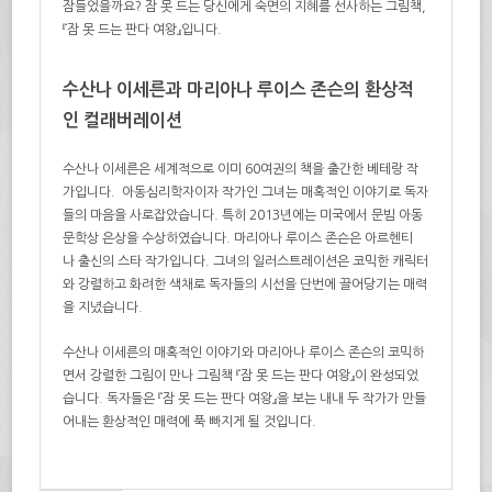
잠들었을까요? 잠 못 드는 당신에게 숙면의 지혜를 선사하는 그림책,
『잠 못 드는 판다 여왕』입니다.
수산나 이세른과 마리아나 루이스 존슨의 환상적
인 컬래버레이션
수산나 이세른은 세계적으로 이미
60
여권의 책을 출간한 베테랑 작
가입니다.
아동심리학자이자 작가인 그녀는 매혹적인 이야기로 독자
들의 마음을
사로잡았습니다.
특히
2013
년에는 미국에서 문빔 아동
문학상 은상을 수상하였습니다.
마리아나 루이스 존슨은 아르헨티
나 출신의 스타 작가입니다.
그녀의 일러스트레이션은 코믹한 캐릭터
와 강렬하고 화려한 색채로 독자들의 시선을 단번에 끌어당기는 매력
을 지녔습니다.
수산나 이세른의 매혹적인 이야기와 마리아나 루이스 존슨의 코믹하
면서 강렬한 그림이 만나 그림책 『잠
못 드는 판다 여왕』
이 완성되었
습니다.
독자들은 『잠
못 드는 판다 여왕』
을 보는 내내 두 작가가 만들
어내는 환상적인 매력에 푹 빠지게 될 것입니다
.