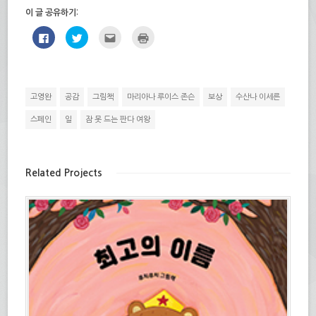
이 글 공유하기:
페
트
친
인
이
위
구
쇄
스
터
에
하
북
로
게
기
에
공
전
(새
공
유
자
창
유
하
우
에
하
기
편
서
고영완
공감
그림책
마리아나 루이스 존슨
보상
수산나 이세른
려
(새
으
열
면
창
로
림)
클
에
보
스페인
일
잠 못 드는 판다 여왕
릭
서
내
하
열
기
세
림)
(새
요.
창
(새
에
창
서
Related Projects
에
열
서
림)
열
림)