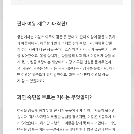
판다 여왕 재우기 대작전!
궁전에서는 며칠째 아무도 잠을 못 잤어요.
판다 여왕이 잠들지 못하
기 때문이에요.
하루빨리 뭔가 조치를 취해야 했지요.
여왕을 잠들
게 하는 사람에게 큰 상을 준다는 소식이 퍼지자,
세계 곳곳에서 궁전
을
찾아왔어요.
몽골 양치기는
양들을 데리고 와서 여왕에게 양을 세
게 했고,
벵골 호랑이는 세상에서 가장 지루한 전설을 들려주었어
요.
개구리 가수는 날아가는 새도 재운다는 자장가를 불렀지요.
하지
만 여왕은 하품조차 하지 않았어요.
과연 누가 판다 여왕을 잠들
게 할 수 있을까요?
과연 숙면을 부르는 지혜는 무엇일까?
여왕을 잠들게 하기 위해 전 세계 곳곳에서 재주 있는 자들이 몰려왔
습니다. 각자 자기만의 특별한 방법을 뽐냈지만, 여왕은 하품조차 하
지 않았습니다. 하지만 다행히도 여왕은 잠에 푹 빠지고 맙니다. 과연
여왕을 잠재운 이는 누구일까요? 도대체 어떤 방법을 썼길래 여왕이