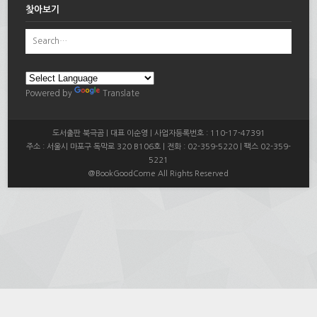
찾아보기
Powered by
Translate
도서출판 북극곰 | 대표 이순영 | 사업자등록번호 : 110-17-47391
주소 : 서울시 마포구 독막로 320 B106호 | 전화 : 02-359-5220 | 팩스 02-359-
5221
@BookGoodCome All Rights Reserved