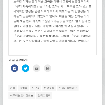
노유경 작가는 유아 미술 교육을 하면서 그림책 노유경 작가의
『우리 가족이에요』는 『까만 코다』와 『북극곰 코다, 호』로
세계적인 명성을 쌓은 이루리 작가가 지도하는 의 방향성을 아
이들의 눈높이에서 찾았다고 합니다. 미술을 처음 접하는 아이
들이 제일 먼저 가족의 모습을 그리는 것을 보면서 한 사람의 인
생에 커다란 힘이 되는 ‘가족’의 이야기를 하고 싶었습니다. 노
유경 작가는 흥미로운 드라마와 위트 넘치는 그림으로 데뷔작
『우리 가족이에요』를 완성했습니다. 그림책 『우리 가족이에
요』는 많은 사람들의 가슴에 감동의 공명을 일으킬 것입니다.
이 글 공유하기:
페
트
친
인
이
위
구
쇄
스
터
에
하
북
로
게
기
에
공
전
(새
공
유
자
창
유
하
우
에
하
기
편
서
가족
그림책
노유경
반려동물
우리가족이에요
려
(새
으
열
면
창
로
림)
클
에
보
이루리볼로냐워크숍
창작그림책
릭
서
내
하
열
기
세
림)
(새