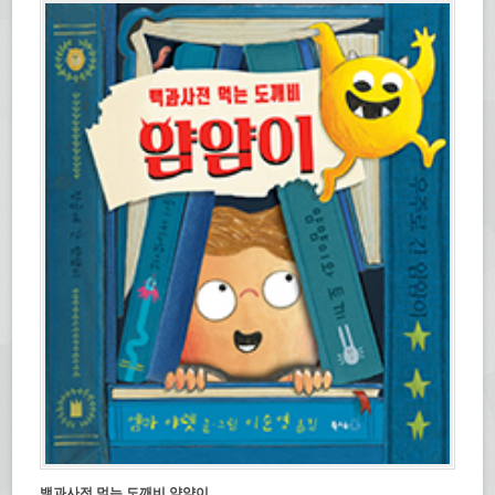
백과사전 먹는 도깨비 얌얌이