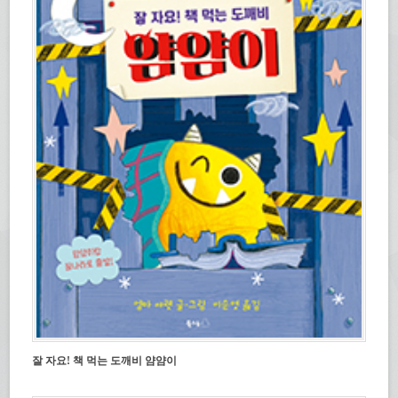
잘 자요! 책 먹는 도깨비 얌얌이