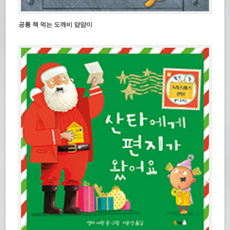
공룡 책 먹는 도깨비 얌얌이