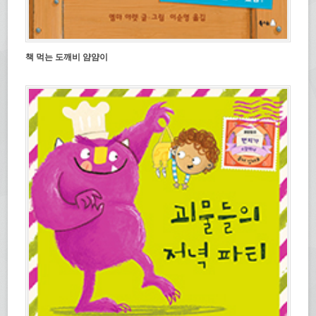
책 먹는 도깨비 얌얌이