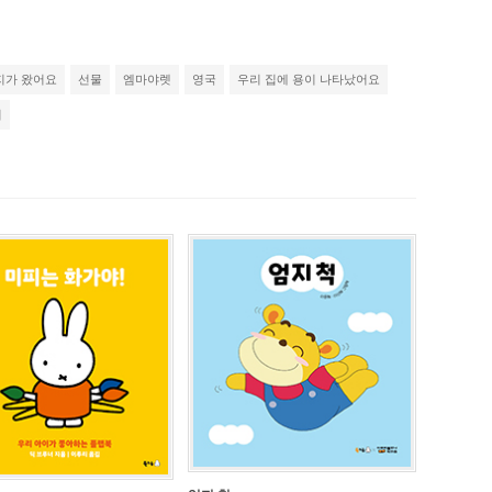
지가 왔어요
선물
엠마야렛
영국
우리 집에 용이 나타났어요
지