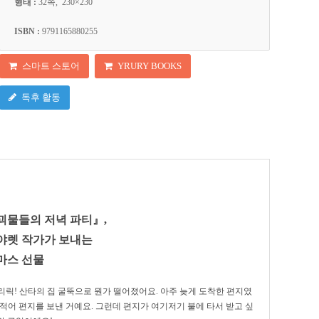
형태 :
32쪽, 230×230
ISBN :
9791165880255
스마트 스토어
YRURY BOOKS
독후 활동
괴물들의 저녁 파티』,
야렛 작가가 보내는
마스 선물
릭! 산타의 집 굴뚝으로 뭔가 떨어졌어요. 아주 늦게 도착한 편지였
적어 편지를 보낸 거예요. 그런데 편지가 여기저기 불에 타서 받고 싶