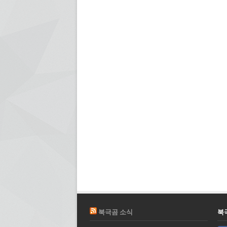
북극곰 소식
북