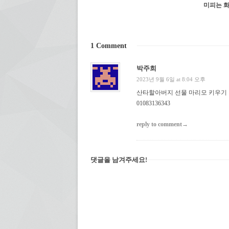
미피는 화
1 Comment
박주희
2023년 9월 6일 at 8:04 오후
산타할아버지 선물 마리모 키우기
01083136343
reply to comment→
댓글을 남겨주세요!