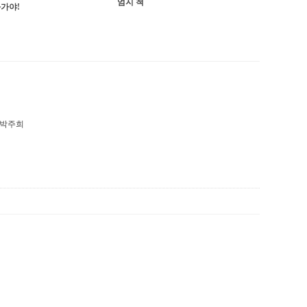
엄지 척
가야!
 박주희