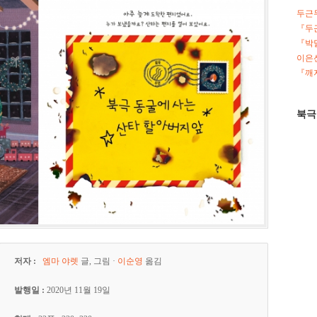
두근
『두
『박
이은선
『깨지
북극
저자 :
엠마 야렛
글, 그림 ·
이순영
옮김
발행일 :
2020년 11월 19일