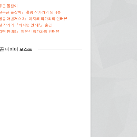
두근 돌잡이
근두근 돌잡이』 홀링 작가와의 인터뷰
달동 어벤저스 3』 이지혜 작가와의 인터뷰
 작가의 『깨지면 안 돼!』 출간
면 안 돼!』 이은선 작가와의 인터뷰
곰 네이버 포스트