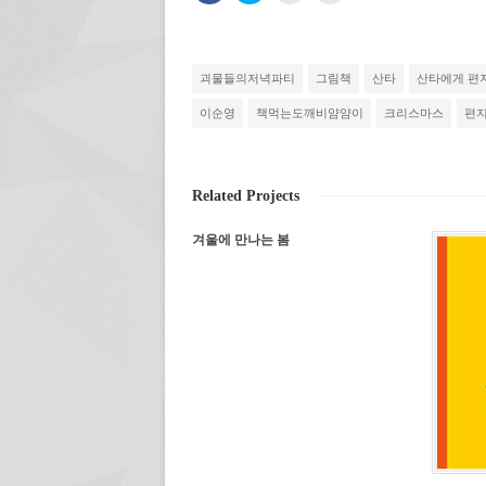
스
터
에
하
북
로
게
기
에
공
전
(새
공
유
자
창
유
하
우
에
하
기
편
서
괴물들의저녁파티
그림책
산타
산타에게 편
려
(새
으
열
면
창
로
림)
클
에
보
이순영
책먹는도깨비얌얌이
크리스마스
편
릭
서
내
하
열
기
세
림)
(새
요.
창
(새
에
창
서
Related Projects
에
열
서
림)
열
겨울에 만나는 봄
림)