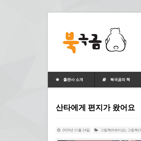
출판사 소개
북극곰의 책
산타에게 편지가 왔어요
2020년 11월 24일
그림책(0세이상)
,
그림책(