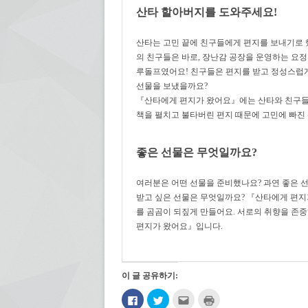
산타 할아버지를 도와주세요!
산타는 고민 끝에 친구들에게 편지를 보내기로 
의 친구들은 바로, 장난감 공장을 운영하는 요정 
루돌프였어요! 친구들은 편지를 받고 정성스럽게
선물을 보냈을까요?
『산타에게 편지가 왔어요』에는 산타와 친구들의
책을 펼치고 불타버린 편지 때문에 고민에 빠진
좋은 선물은 무엇일까요?
여러분은 어떤 선물을 준비했나요? 과연 좋은 
받고 싶은 선물은 무엇일까요? 『산타에게 편지
를 곰곰이 되짚게 만들어요. 서로의 취향을 존
편지가 왔어요』입니다.
이 글 공유하기:
페
트
친
인
이
위
구
쇄