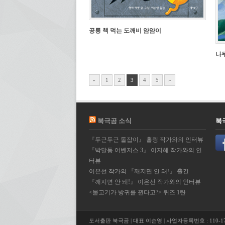
공룡 책 먹는 도깨비 얌얌이
나
«
1
2
3
4
5
»
북극곰 소식
북
『두근두근 돌잡이』 홀링 작가와의 인터뷰
『박달동 어벤저스 3』 이지혜 작가와의 인
터뷰
이은선 작가의 『깨지면 안 돼!』 출간
『깨지면 안 돼!』 이은선 작가와의 인터뷰
<물고기가 방귀를 뀐다고?> 퀴즈 1탄
도서출판 북극곰 | 대표 이순영 | 사업자등록번호 : 110-17