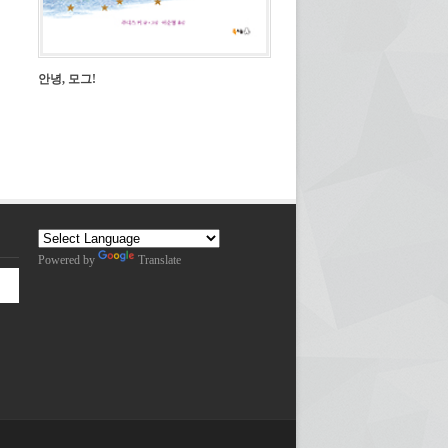
안녕, 모그!
Powered by
Translate