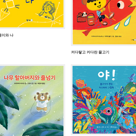
셈이와 나
커다랗고 커다란 물고기