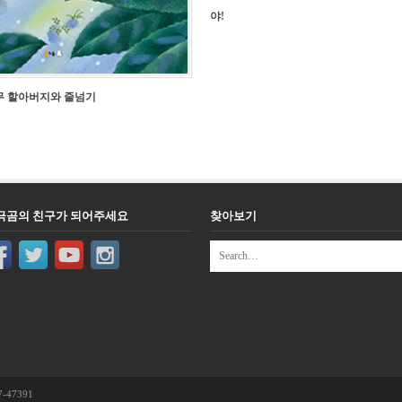
야!
무 할아버지와 줄넘기
극곰의 친구가 되어주세요
찾아보기
-47391