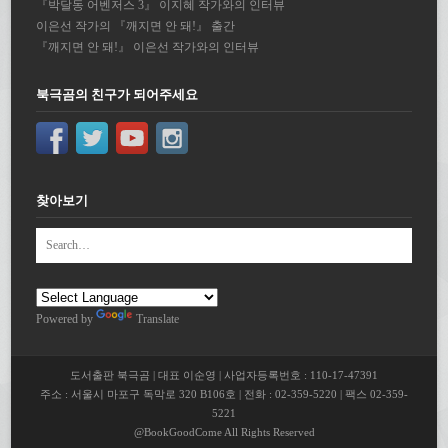
『박달동 어벤저스 3』 이지혜 작가와의 인터뷰
이은선 작가의 『깨지면 안 돼!』 출간
『깨지면 안 돼!』 이은선 작가와의 인터뷰
북극곰의 친구가 되어주세요
찾아보기
Powered by
Translate
도서출판 북극곰 | 대표 이순영 | 사업자등록번호 : 110-17-47391
주소 : 서울시 마포구 독막로 320 B106호 | 전화 : 02-359-5220 | 팩스 02-359-
5221
@BookGoodCome All Rights Reserved