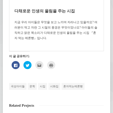
다채로운 인생의 울림을 주는 시집
지금 우리 아이들은 무엇을 보고 느끼며 자라나고 있을까요? 여
러분이 먹고 자란 그 시절의 풍경은 무엇이었나요? 아이들의 솔
직하고 맑은 목소리가 다채로운 인생의 울림을 주는 시집 『혼
자 먹는 메론빵』입니다.
이 글 공유하기:
페
트
친
인
이
위
구
쇄
스
터
에
하
북
로
게
기
에
공
전
(새
공
유
자
창
유
하
우
에
하
기
편
서
곡성아이들
문학
시집
시화집
혼자먹는메론빵
려
(새
으
열
면
창
로
림)
클
에
보
릭
서
내
하
열
기
세
림)
(새
Related Projects
요.
창
(새
에
창
서