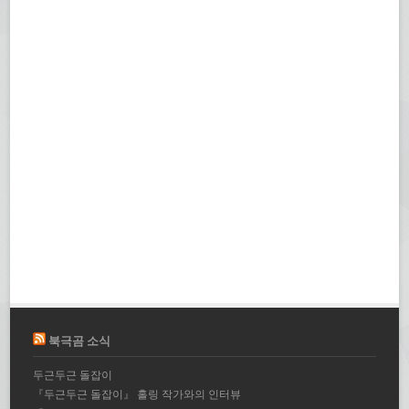
북극곰 소식
두근두근 돌잡이
『두근두근 돌잡이』 홀링 작가와의 인터뷰