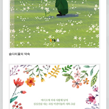
솜다리꽃의 약속