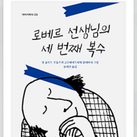
에
열
서
림)
열
림)