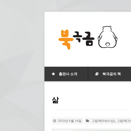
출판사 소개
북극곰의 책
삶
2019년 6월 10일
그림책(0세이상)
,
그림책(3