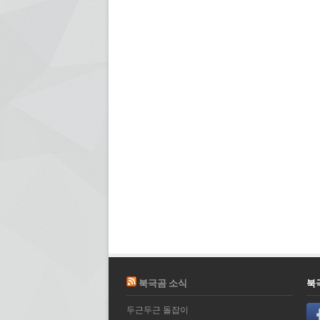
북극곰 소식
북
두근두근 돌잡이