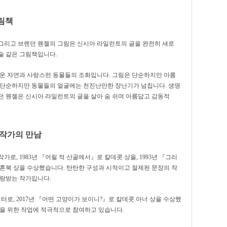
림책
그리고 브렌던 웬젤의 그림은 신시아 라일런트의 글을 완전히 새로
술 같은 그림책입니다.
다운 자연과 사랑스런 동물들의 조화입니다.
그림은 단순하지만 아름
 단순하지만 동물들의 얼굴에는 천진난만한 장난기가 넘칩니다.
생명
던 웬젤은 신시아 라일런트의 글을 살아 숨 쉬며 아름답고 감동적
 작가의 만남
작가로,
1983
년 『어릴 적 산골에서』로 칼데콧 상을,
1993
년 『그리
 혼북 상을 수상했습니다.
탄탄한 구성과 시적이고 절제된 문장의 작
사랑받는 작가입니다.
터로,
2017
년 『어떤 고양이가 보이니?』로 칼데콧 아너 상을 수상했
을 위한 작업에 적극적으로 참여하고 있습니다.