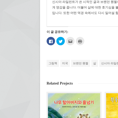
신시아 라일런트가 쓴 시적인 글과 브렌던 웬젤
게 영감을 줍니다.
더불어 삶에 대한 호기심을 
입니다.
또한
어떤 역경 속에서도
다시 일어설 힘
이 글 공유하기:
페
트
친
인
이
위
구
쇄
스
터
에
하
북
로
게
기
에
공
전
(새
공
유
자
창
유
하
우
에
하
기
편
서
그림책
미국
브렌던 웬젤
삶
신시아 라일
려
(새
으
열
면
창
로
림)
클
에
보
릭
서
내
하
열
기
세
림)
(새
Related Projects
요.
창
(새
에
창
서
에
열
서
림)
열
림)