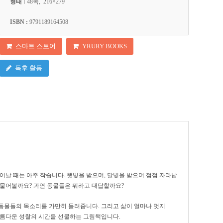
형태 :
48쪽, 216×279
ISBN :
9791189164508
스마트 스토어
YRURY BOOKS
독후 활동
태어날
때는 아주 작습니다.
햇빛을 받으며,
달빛을 받으며 점점 자라납
 물어볼까요?
과연 동물들은 뭐라고 대답할까요?
동물들의 목소리를 가만히 들려줍니다.
그리고 삶이 얼마나 멋지
아름다운 성찰의 시간을 선물하는 그림책입니다.