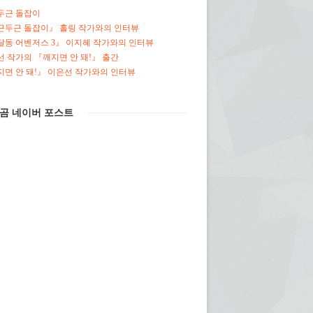
두근 돌잡이
근두근 돌잡이』 홀링 작가와의 인터뷰
달동 어벤저스 3』 이지혜 작가와의 인터뷰
 작가의 『깨지면 안 돼!』 출간
면 안 돼!』 이은선 작가와의 인터뷰
곰 네이버 포스트