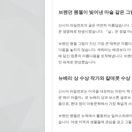
브렌던 웬젤이 빚어낸 마술 같은 그
신시아 라일런트의 글은 여전히 아름답습니다.
운 생명체로 탄생시켰습니다.
『삶』은
정말 마
브렌던 웬젤 그림이 지닌 가장 큰 매력은 아름
다움을 놓치지 않습니다.
캐릭터는 배경보다 더
에 담긴 영혼의 아름다움을 포착해냅니다.
브렌
인 세계로 완성했습니다.
뉴베리 상 수상 작가와 칼데콧 수상
신시아 라일런트는 미국을 대표하는 어린이 책 
운 메이 아줌마』로 뉴베리 상과 보스톤 글로브
품으로
,
현대 영미 아동문학에서 가장 폭넓게 
브렌던 웬젤은 뉴욕에서 활동하는 일러스트레이
습니다.
야생 지역과 생물들에 관심을 갖고 그들