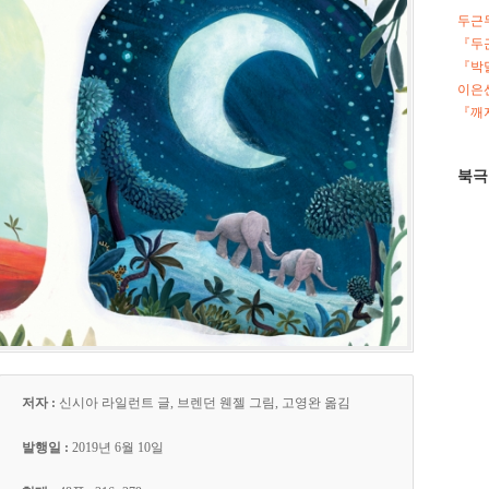
두근
『두
『박
이은선
『깨지
북극
저자 :
신시아 라일런트
글,
브렌던 웬젤
그림, 고영완 옮김
발행일 :
2019년 6월 10일