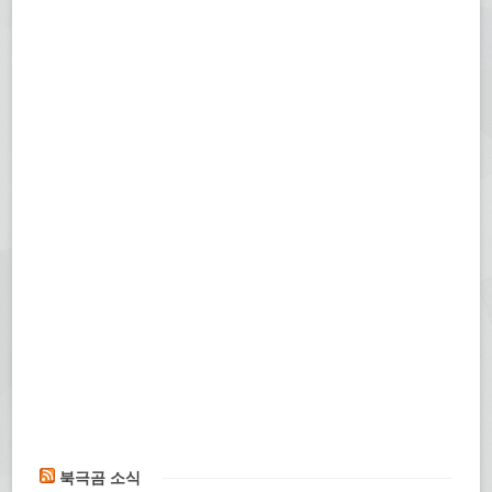
북극곰 소식