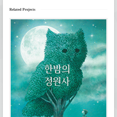
창
서
에
열
서
림)
열
Related Projects
림)