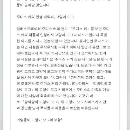
풍이 일어날 것입니다
.
주디스 커의 인생 캐릭터
,
고양이 모그
일러스트레이터 주디스 커의 전기 『주디스 커』를 보면 주디
스 커의 작품과 인생에서 고양이 모그 시리즈가 얼마나 특별
한 의미를 지니고 있는지 알 수 있습니다
.
유대인인 주디스 커
는 유년 시절을 무시무시한 나치 치하에서 망명과 유랑으로 보
내야 했습니다
.
아버지의 사망으로 영국에 정착해서도 힘겨
운 시절을 보내야했지요
.
주디스 커의 삶은 나이젤 닐을 만나 가
정을 이루면서 극적인 전환점을 맞습니다
.
남편과 두 아이와 그
림책 그리고 고양이 모그와 함께 주디스 커는 행복한 삶과 예술
을 동시에 가꾸게 됩니다
.
그림책 『깜
박
깜
박
고양이 모그』
의 모델은 바로 주디스 커의 가정입니다
.
따라서 『깜
박
깜
박
고
양이 모그』와 고양이 모그 시리즈에는 주디스의 가족과 예술
에 대한 사랑이 촉촉하게 스며
있습니다
.
이것이 바
로 『깜
박
깜
박
고양이 모그』와 고양이 모그 시리즈가 시간
과 공간을 넘어 독자들의 마음을 사로잡는 이유입니다
.
귀
염
둥이 고양이 모그의 부활
!