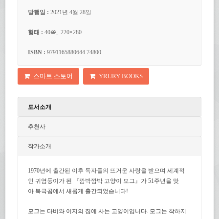
발행일 :
2021년 4월 28일
형태 :
40쪽, 220×280
ISBN :
9791165880644 74800
스마트 스토어
YRURY BOOKS
도서소개
추천사
작가소개
1970
년에 출간된 이후 독자들의 뜨거운 사랑을 받으며 세계적
인 귀염둥이가 된 『깜
박
깜
박
고양이 모그』가
51
주년을 맞
아 북극곰에서 새롭게 출간되었습니다
!
모그는 다비와 이지의 집에 사는 고양이입니다
.
모그는 착하지