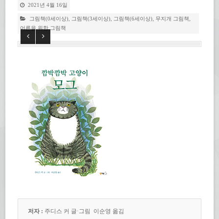
2021년 4월 16일
그림책(0세이상)
,
그림책(3세이상)
,
그림책(6세이상)
,
무지개 그림책
,
어른을 위한 그림책
저자 :
주디스 커
글·그림
이순영 옮김