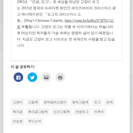
2002
년 『안녕
,
모그
!
』로 세상을 떠났던 고양이 모그
는
2015
년 영국의 슈퍼마켓 체인인
세인즈버리의
크리스마스 광
고 애니메이션인 『모그의 크리스마스 소
동』
(Mog’s Christmas Calamity
,
https://youtu.be/kuRn2S7iPNU)
으
로
부활합니다
.
고양이 모그는 작품 속 이야기에서는 하늘나라
로 떠났지만 독자들의 가슴 속에는 영원히 살아
있기 때문입니
다
.
지금도 고양이 모그 시리즈는 전 세계인의 사랑을 받고 있습
니다
.
이 글 공유하기:
페
트
친
인
이
위
구
쇄
스
터
에
하
북
로
게
기
에
공
전
(새
공
유
자
창
유
하
우
에
하
기
편
서
고양이
그림책
깜박깜박고양이
명작그림책
모그
번역
려
(새
으
열
면
창
로
림)
클
에
보
북극곰
북극곰그림책
신간그림책
안녕모그
이루리
릭
서
내
하
열
기
이순영
주디스커
세
림)
(새
요.
창
(새
에