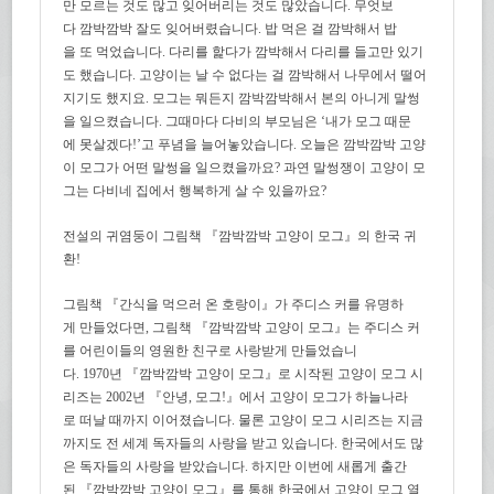
만 모르는 것도 많고 잊어버리는 것도 많았습니다
.
무엇보
다 깜
박
깜
박
잘도 잊어버렸습니다
.
밥 먹은 걸 깜
박
해서 밥
을 또 먹었습니다
.
다리를 핥다가 깜
박
해서 다리를 들고만 있기
도 했습니다
.
고양이는 날 수 없다는 걸 깜
박
해서 나무에서 떨어
지기도 했지요
.
모그는 뭐든지 깜
박
깜
박
해서 본의 아니게 말썽
을 일으켰습니다
.
그때마다 다비의 부모님은
‘
내가 모그 때문
에 못살겠다
!’
고 푸념을 늘어놓았습니다
.
오늘은 깜
박
깜
박
고양
이 모그가 어떤 말썽을 일으켰을까요
?
과연 말썽쟁이 고양이 모
그는 다비네 집에서 행복하게 살 수 있을까요
?
전설의 귀염둥이 그림책 『깜
박
깜
박
고양이 모그』의 한국 귀
환
!
그림책 『간식을 먹으러 온 호랑이』가 주디스 커를 유명하
게 만들었다면
,
그림책 『깜
박
깜
박
고양이 모그』는 주디스 커
를 어린이들의 영원한 친구로 사랑받게 만들었습니
다
. 1970
년 『깜
박
깜
박
고양이 모그』로 시작된 고양이 모그 시
리즈는
2002
년 『안녕
,
모그
!
』에서 고양이 모그가 하늘나라
로 떠날 때까지 이어졌습니다
.
물론 고양이 모그 시리즈는 지금
까지도 전 세계 독자들의 사랑을 받고 있습니다
.
한국에서도 많
은 독자들의 사랑을 받았습니다
.
하지만 이번에 새롭게 출간
된 『깜
박
깜
박
고양이 모그』를 통해 한국에서 고양이 모그 열