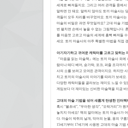
세계로 빠져들지요. 그리고 여러 관객들 중에서 
말하면 안 돼요. 말하지 않아도 토끼 마술사는 
객들이 모두 자리를 바꾸었어요. 토끼 마술사는
마술의 비밀은 과연 무엇일까요? 고대 마술 기
번 펼치면 손에서 놓을 수 없는 그림책입니다. 
를 마음껏 고르고 마술의 세계에 흠뻑 빠져들 수
세요. 토끼 마술사의 아주 특별한 마법을 직접 경
아기자기하고 귀여운 캐릭터를 고르고 맞히는 
『마음을 읽는 마술책』에는 토끼 마술사 외에 서
람이나 테디 베어, 숟가락, 포크, 퍼즐 조각까
사의 쇼를 보려고 모여든 관객이지요. 하지만 사
치고 토끼의 마술사의 이야기를 따라가 보세요.
다양한 캐릭터들을 골라보는 재미도 느낄 수 있답니
게임보다 더 재미있는 신비한 마술책을 지금 바
고대의 마술 기법을 섞어 새롭게 탄생한 인터랙
혹시 “볼초네”, “우아한 생각”, “오락거리”가
놓치지 마세요! 책의 말미에는 토끼 마술사가 
다. 마술이 박쥐의 날개, 악어의 눈물, 용의 
15세기부터 17세기에 사용된 고대의 마술 기법