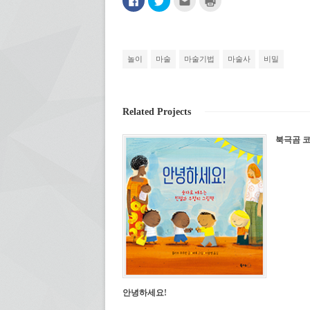
이
위
구
쇄
스
터
에
하
북
로
게
기
에
공
전
(새
공
유
자
창
유
하
우
에
하
기
편
서
놀이
마술
마술기법
마술사
비밀
려
(새
으
열
면
창
로
림)
클
에
보
릭
서
내
하
열
기
세
림)
(새
Related Projects
요.
창
(새
에
창
서
에
열
북극곰 코
서
림)
열
림)
안녕하세요!