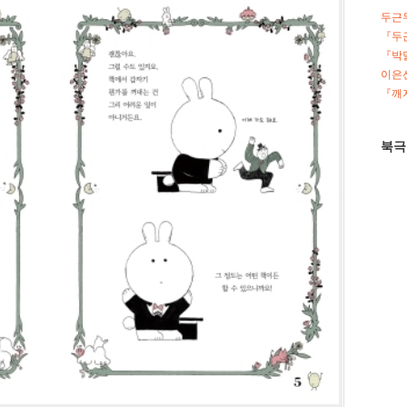
두근
『두
『박
이은선
『깨지
북극