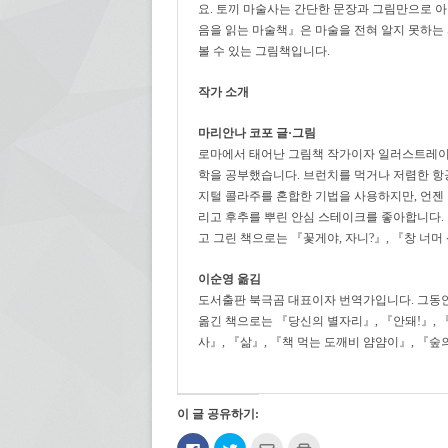
요. 토끼 마술사는 간단한 문장과 그림만으로 
음을 읽는 마술책』은 마술을 전혀 알지 못하는
볼 수 있는 그림책입니다.
작가 소개
마리안나 코포 글·그림
로마에서 태어난 그림책 작가이자 일러스트레이
학을 공부했습니다. 브런치를 먹거나 저렴한 항공
지털 콜라주를 혼합한 기법을 사용하지만, 언젠 가
리고 후추를 뿌린 안심 스테이크를 좋아합니다.
고 그린 책으로는 『꽃게야, 자니?』, 『창 너머
이순영 옮김
도서출판 북극곰 대표이자 번역가입니다. 그동안 
옮긴 책으로는 『당신의 별자리』, 『안돼!』, 
사』, 『삶』, 『책 먹는 도깨비 얌얌이』, 『숲
이 글 공유하기:
페
트
친
인