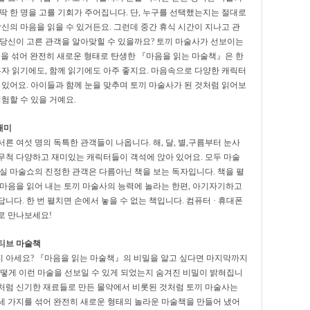
딱 한 명을 고를 기회가 주어집니다. 단, 누구를 선택했는지는 절대로
당신의 마음을 읽을 수 있거든요. 그런데 중간 휴식 시간이 지나고 관
 당신이 고른 관객을 알아맞힐 수 있을까요? 토끼 마술사가 선보이는
법을 섞어 완전히 새로운 형태로 탄생한 『마음을 읽는 마술책』은 한
혼자 읽기에도, 함께 읽기에도 아주 좋지요. 마음속으로 다양한 캐릭터
 있어요. 아이들과 함께 눈을 맞추며 토끼 마술사가 된 것처럼 읽어보
험할 수 있을 거예요.
재미
른 여섯 명의 독특한 관객들이 나옵니다. 해, 달, 별,구름부터 눈사
지 무척 다양하고 재미있는 캐릭터들이 객석에 앉아 있어요. 모두 마술
실 마술쇼의 진정한 관객은 다름아닌 책을 보는 독자입니다. 책을 펼
 마음을 읽어 내는 토끼 마술사의 능력에 놀라는 한편, 아기자기하고
다. 한 번 펼치면 손에서 놓을 수 없는 책입니다. 컴퓨터 · 휴대폰
로 만나보세요!
티브 마술책
 뭔지 아세요? 『마음을 읽는 마술책』의 비밀을 알고 싶다면 마지막까지
어떻게 이런 마술을 선보일 수 있게 되었는지 숨겨진 비밀이 밝혀집니
구름처럼 신기한 재료들로 만든 물약에서 비롯된 것처럼 토끼 마술사는
 세 가지를 섞어 완전히 새로운 형태의 놀라운 마술책을 만들어 냈어