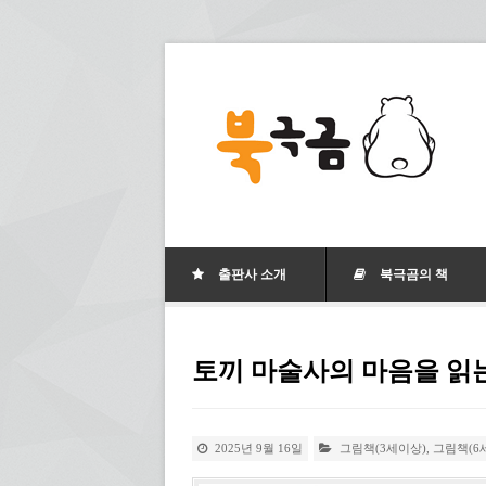
출판사 소개
북극곰의 책
토끼 마술사의 마음을 읽
2025년 9월 16일
그림책(3세이상)
,
그림책(6