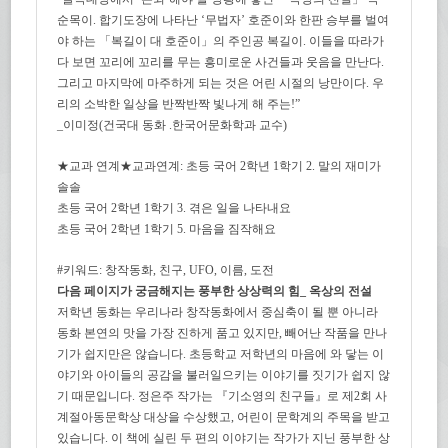
순목이. 합기도장에 나타난 ‘무법자’ 호준이와 한판 승부를 벌여
야 하는 「복길이 대 호준이」의 주인공 복길이. 이들을 따라가
다 보면 꼬리에 꼬리를 무는 흥미로운 사건들과 웃음을 만난다.
그리고 마지막에 마주하게 되는 것은 어린 시절의 낭만이다. 우
리의 소박한 일상을 반짝반짝 빛나게 해 주는!”
_이미정(건국대 동화 .한국어문화학과 교수)
★교과 연계★교과연계: 초등 국어 2학년 1학기 2. 말의 재미가
솔솔
초등 국어 2학년 1학기 3. 겪은 일을 나타내요
초등 국어 2학년 1학기 5. 마음을 짐작해요
#키워드: 창작동화, 친구, UFO, 이름, 도전
다음 페이지가 궁금해지는 풍부한 상상력의 힘_ 옥상의 전설
저학년 동화는 우리나라 창작동화에서 중심축이 될 뿐 아니라
동화 본연의 맛을 가장 진하게 품고 있지만, 빼어난 작품을 만나
기가 쉽지만은 않습니다. 초등학교 저학년의 마음에 와 닿는 이
야기와 아이들의 공감을 불러일으키는 이야기를 짓기가 쉽지 않
기 때문입니다. 정은주 작가는 『기소영의 친구들』로 제2회 사
계절아동문학상 대상을 수상했고, 어린이 문학계의 주목을 받고
있습니다. 이 책에 실린 두 편의 이야기는 작가가 지닌 풍부한 상