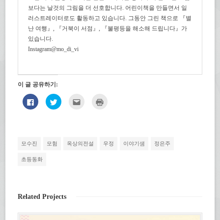
보다는 날것의 그림을 더 선호합니다. 어린이책을 만들면서 일
러스트레이터로도 활동하고 있습니다. 그동안 그린 책으로 『별
난 여행』, 『거북이 서점』, 『불평등을 해소해 드립니다』가
있습니다.
Instagram@mo_di_vi
이 글 공유하기:
페
트
친
인
이
위
구
쇄
스
터
에
하
북
로
게
기
에
공
전
(새
공
유
자
창
유
하
우
에
하
기
편
서
모수진
모험
옥상의전설
우정
이야기샘
정은주
려
(새
으
열
면
창
로
림)
클
에
보
초등동화
릭
서
내
하
열
기
세
림)
(새
요.
창
(새
에
창
서
Related Projects
에
열
서
림)
열
림)