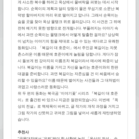
게 사소한 복수를 하려고 옥상에서 물벼락을 퍼붓는 데서 시작
합니다. 순목이의 계획과 달리 양동이 물은 무섭기로 소문난 복
덕방 할아버지의 머리 위로 떨어지고 맙니다. 그래서 순목이는
숨을 곳을 찾아 옥상 물탱크 위로 올라갑니다. 이 사건은 그 뒤에
전혀 예기치 못한 방향으로 전개됩니다. 부풀려지는 이야기 속
에서 과연 순목이는 물탱크에서 어떻게 탈출한 걸까요? 상상력
이 넘치는 이야기의 힘을 제대로 느낄 수 있는 색다르고 유쾌한
동화입니다. 「복길이 대 호준이」에서 주인공 복길이는 자못
촌스러운 이름 때문에 호준이에게 놀림을 당합니다. 게다가 잠
시 돌보게 된 강아지의 이름조차 복길이라서 매사에 짜증이 납
니다. 복길이는 이름을 가지고 자신을 놀리는 호준이와의 한판
대결을 준비합니다. 과연 복길이는 자존심을 건 이 싸움에서 승
리할 수 있을까요? 이름 때문에 벌어지는 사건들과 그 대처법이
귀엽고 사랑스러운 동화입니다.
위 두 편의 동화는 북극곰 ‘이야기꽃’ 시리즈 『복길이 대 호준
이』로 출간된 바 있으나 지금은 절판되었습니다. 이번에 『옥
상의 전설』로 책제목이 바뀌고, 글 작가의 개작 과정을 거치고
그림 작가의 산뜻하고 귀여운 그림을 넣어서 새롭게 재탄생하였
습니다.
추천사
“골목대장에서 ‘은퇴’해야 할 상황에 놓인 「옥상의 전설」 속