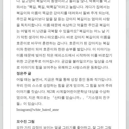
다. 길고양이 복실이의 동생이라고 놀리질 않나, 떡볶이를 먹고
와서는 “뽁길, 뽁길, 떡뽁길”이라고 놀립니다. 게다가 집에서는
복길이와 이름이 똑같은 강아지를 데려와서 돌봐 주게 되는데,
주인공 복길이보다 말을 잘 듣는 강아지 복길이는 엄마의 사랑
을 독차지합니다. 이름 때문에 속상하고 억울한 주인공 복길이
는 어떻게 이 난관을 극복할 수 있을까요? 복길이는 어느 날 기
가 막힌 생각이 하나 떠오릅니다. 바로 강아지 복길이의 이름을
호준이로 바꾸어 훈련하는 겁니다. 호준이가 된 강아지는 복길
이와 한편이 되어 호준이와 한판 승부를 벌입니다. 이 이야기는
이름 때문에 빚어진 작은 에피소드에서 시작하여 이를 바로잡기
위한 고군분투로 이어집니다. 공감을 불러일으키는 일상을 소재
로 이야기의 힘을 보여주는 유쾌하고 사랑스러운 동화입니다.
정은주 글
어릴 때는 놀면서, 지금은 책을 통해 성장 중인 동화 작가입니다.
우리 안의 스스로 성장하는 힘을 굳게 믿으며, 그 힘을 보여 주려
이야기를 짓습니다. 제2회 사계절어린이문학상 대상을 수상하
였으며, 지은 책으로는 『산타를 믿습니까』, 『기소영의 친구
들』이 있습니다.
Instagram@white_haired_anne
모수진 그림
오만 가지 감정이 보이는 얼굴 그리기를 좋아하고, 잘 그린 그림