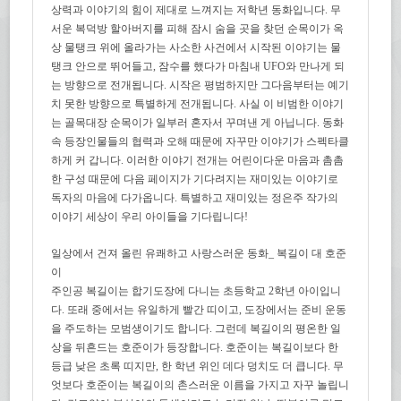
상력과 이야기의 힘이 제대로 느껴지는 저학년 동화입니다. 무
서운 복덕방 할아버지를 피해 잠시 숨을 곳을 찾던 순목이가 옥
상 물탱크 위에 올라가는 사소한 사건에서 시작된 이야기는 물
탱크 안으로 뛰어들고, 잠수를 했다가 마침내 UFO와 만나게 되
는 방향으로 전개됩니다. 시작은 평범하지만 그다음부터는 예기
치 못한 방향으로 특별하게 전개됩니다. 사실 이 비범한 이야기
는 골목대장 순목이가 일부러 혼자서 꾸며낸 게 아닙니다. 동화
속 등장인물들의 협력과 오해 때문에 자꾸만 이야기가 스펙타클
하게 커 갑니다. 이러한 이야기 전개는 어린이다운 마음과 촘촘
한 구성 때문에 다음 페이지가 기다려지는 재미있는 이야기로
독자의 마음에 다가옵니다. 특별하고 재미있는 정은주 작가의
이야기 세상이 우리 아이들을 기다립니다!
일상에서 건져 올린 유쾌하고 사랑스러운 동화_ 복길이 대 호준
이
주인공 복길이는 합기도장에 다니는 초등학교 2학년 아이입니
다. 또래 중에서는 유일하게 빨간 띠이고, 도장에서는 준비 운동
을 주도하는 모범생이기도 합니다. 그런데 복길이의 평온한 일
상을 뒤흔드는 호준이가 등장합니다. 호준이는 복길이보다 한
등급 낮은 초록 띠지만, 한 학년 위인 데다 덩치도 더 큽니다. 무
엇보다 호준이는 복길이의 촌스러운 이름을 가지고 자꾸 놀립니