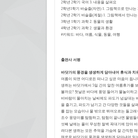
2학년 2학기 국어 3. 내용을 살펴요
2학년1학기 바슬즐(자연) 1. 그림책으로 만나는
2학년 2학기 바슬즐(계절) 1. 그림책에서 만나는
3학년 1학기 과학 2. 동물의 생활
4학년 2학기 과학 2. 생물과 환경
#키워드: 바다, 여름, 식물, 동물, 여행
출판사 서평
바닷가의 풍경을 생생하게 담아내어 휴식과 치
여름이 되면 어디로든 떠나고 싶은 마음이 듭니다
생쥐는 바닷가에서 5일 간의 알찬 여름휴가를 
볼까요? 첫날은 바다에 풍덩 들어가 물놀이하고
비바람이 몰아치는 날씨에도 파도가 넘실대는 바
을 즐기고, 파도가 남기고 간 다양한 것들을 살
를 잡는 모습이나 물 밖으로 뛰어오르는 돌고래
조수 웅덩이를 탐험하고, 탐험이 끝나면 물범들
섯째 날에는 풀이 무성한 절벽 꼭대기에 앉아 
려다본 생쥐는 모든 추억을 가슴에 잘 간직한 
채로운 바닷가의 풍경을 생생하게 담아내어 읽는