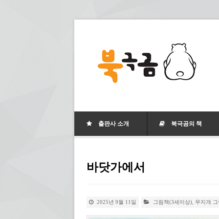
출판사 소개
북극곰의 책
바닷가에서
2025년 9월 11일
그림책(3세이상)
,
무지개 