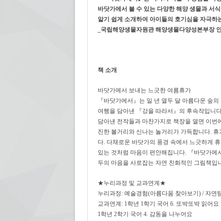
바닷가에서 볼 수 있는 다양한 해양 생물과 서식
알기 쉽게 소개하여 아이들의 호기심을 자극하
_국립해양생물자원관 해양생물다양성본부장 
책 소개
바닷가에서 보내는 느긋한 여름휴가
『바닷가에서』는 일 년 열두 달 아름다운 숲의
여행을 담아낸 『강을 따라서』의 후속작입니다.
담아낸 전작들과 마찬가지로 책장을 열면 이번
진한 볼거리와 신나는 놀거리가 가득합니다. 휴
다. 다채로운 바닷가의 풍경 속에서 느긋하게 
있는 것처럼 마음이 편안해집니다. 『바닷가에
두의 마음을 사로잡는 자연 친화적인 그림책입니
★누리과정 및 교과연계★
누리과정: 예술경험(아름다움 찾아보기) / 자연
교과연계: 1학년 1학기 국어 6. 또박또박 읽어요
1학년 2학기 국어 4. 감동을 나누어요