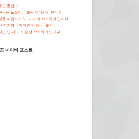
두근 돌잡이
근두근 돌잡이』 홀링 작가와의 인터뷰
달동 어벤저스 3』 이지혜 작가와의 인터뷰
 작가의 『깨지면 안 돼!』 출간
면 안 돼!』 이은선 작가와의 인터뷰
곰 네이버 포스트