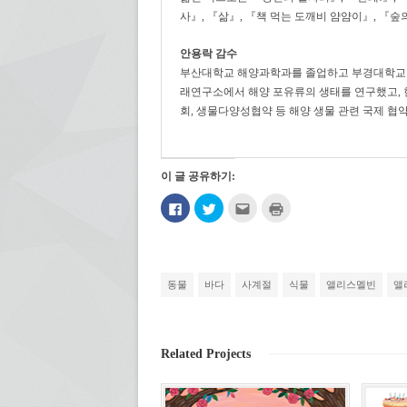
사』, 『삶』, 『책 먹는 도깨비 얌얌이』, 『숲
안용락 감수
부산대학교 해양과학과를 졸업하고 부경대학교 
래연구소에서 해양 포유류의 생태를 연구했고
회, 생물다양성협약 등 해양 생물 관련 국제 협
이 글 공유하기:
페
트
친
인
이
위
구
쇄
스
터
에
하
북
로
게
기
에
공
전
(새
공
유
자
창
유
하
우
에
하
기
편
서
동물
바다
사계절
식물
앨리스멜빈
앨
려
(새
으
열
면
창
로
림)
클
에
보
릭
서
내
하
열
기
세
림)
(새
Related Projects
요.
창
(새
에
창
서
에
열
서
림)