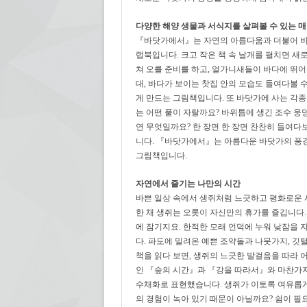
다양한 해양 생물과 서식지를 살펴볼 수 있는 
『바닷가에서』는 자연의 아름다움과 더불어 바
랩북입니다. 크고 작은 책 속 날개를 펼치면 새
쳐 오를 준비를 하고, 얼가니새들이 바다에 뛰
대, 바다가 보이는 찻집 안의 모습도 들여다볼 
게 만드는 그림책입니다. 또 바닷가에 사는 각종
는 어떤 풀이 자랄까요? 바위틈에 생긴 조수 
연 무엇일까요? 한 장면 한 장면 찬찬히 들여다
니다. 『바닷가에서』는 아름다운 바닷가의 풍경
그림책입니다.
자연에서 즐기는 나만의 시간
바쁜 일상 속에서 생쥐처럼 느긋하고 평화로운 
한 채 생쥐는 오롯이 자신만의 휴가를 즐깁니다
에 잠기지요. 한적한 모래 언덕에 누워 낮잠을 
다. 파도에 밀려온 예쁜 조약돌과 나뭇가지, 깃
책을 읽다 보면, 생쥐의 느긋한 발걸음을 따라 
인 『숲의 시간』과 『강을 따라서』와 마찬가지
수채화로 표현했습니다. 생쥐가 이토록 여유롭게
의 경험이 녹아 있기 때문이 아닐까요? 쉼이 