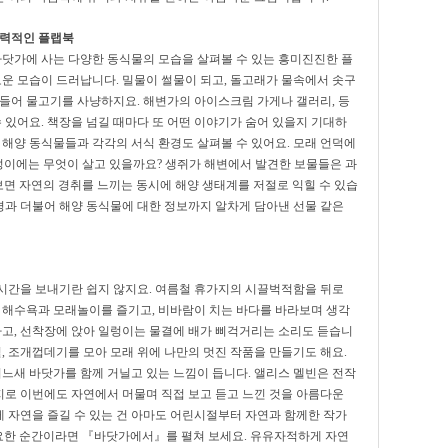
매력적인 플랩북
닷가에 사는 다양한 동식물의 모습을 살펴볼 수 있는 흥미진진한 플
로운 모습이 드러납니다. 밀물이 썰물이 되고, 돌고래가 물속에서 솟구
어들어 물고기를 사냥하지요. 해변가의 아이스크림 가게나 갤러리, 등
수 있어요. 책장을 넘길 때마다 또 어떤 이야기가 숨어 있을지 기대하
 해양 동식물들과 각각의 서식 환경도 살펴볼 수 있어요. 모래 언덕에
웅덩이에는 무엇이 살고 있을까요? 생쥐가 해변에서 발견한 보물들은 과
보면 자연의 경취를 느끼는 동시에 해양 생태계를 저절로 익힐 수 있습
과 더불어 해양 동식물에 대한 정보까지 알차게 담아낸 선물 같은
시간을 보내기란 쉽지 않지요. 여름철 휴가지의 시끌벅적함을 뒤로
. 해수욕과 모래놀이를 즐기고, 비바람이 치는 바다를 바라보며 생각
자고, 선착장에 앉아 일렁이는 물결에 배가 삐걱거리는 소리도 듣습니
털, 조개껍데기를 모아 모래 위에 나만의 멋진 작품을 만들기도 해요.
어느새 바닷가를 함께 거닐고 있는 느낌이 듭니다. 앨리스 멜빈은 전작
로 이번에도 자연에서 머물며 직접 보고 듣고 느낀 것을 아름다운
 자연을 즐길 수 있는 건 아마도 어린시절부터 자연과 함께한 작가
필요한 순간이라면 『바닷가에서』를 펼쳐 보세요. 유유자적하게 자연