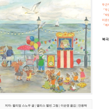
두근
『두
『박
이은선
『깨지
북극
저자: 윌리엄 스노우 글 | 앨리스 멜빈 그림 | 이순영 옮김 | 안용락