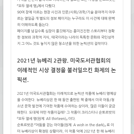
『모두 열세 명』에서 다뤘다.
90여 장에 이르는 현장 사진과 인문/사회/과학/기술 분야까지 아우
르는 열일곱 개 별도의 정보 페이지는 누구라도 이 사건에 대해 완벽
히 이해하도록 돕는다.
페이지를 넘길수록 심장이 쫄깃해지는 흥미진진한 스토리부터 정확
한 정보와 과학적 지식, 태국이라는 나라의 독특한 문화와 국민성까
지 그 어느 것도 놓치지 않은 청소년을 위한 논픽션의 걸작이다.
2021년 뉴베리 2관왕. 미국도서관협회의
이례적인 시상 결정을 불러일으킨 화제의 논
픽션.
2021년 미국도서관협회는 이례적으로 논픽션 작품에 뉴베리 명예상
을 수여한다. 뉴베리상은 한 해 동안 출판된 책 중에서 미국 아동/청
소년 문학 발전에 기여한 작품에 수여하는 상이라, 많은 이들이 궁금
해한다. 도대체 어떤 작품이길래? 그 작품이 크리스티나 순토르밧의
『모두 열세 명(원제: All thirteen)』 이다.
순토르밧은 『어둠을 걷는 아이들(원제: A wish in the dark)』 로 이
미 뉴베리상이 확정된 상황이라, 이 작품 덕에 2021년 한 해 뉴베리