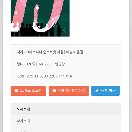
저자 : 크리스티나 순토르밧 지음 | 이승숙 옮김
형태 : 376
쪽
| 140
*205
| 반양장
ISBN :
979-11-6588-228-0 (44840)
스마트 스토어
YRURY BOOKS
독후 활동
도서소개
작가소개