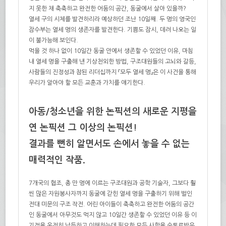
지 못한 채 축축하고 완전한 어둠의 공간, 동굴에서 살아 있을까?
열세 구의 시체를 발견하리라 예상하던 조난 10일째. 두 명의 영국인
잠수부는 열세 명의 생존자를 발견한다. 기쁨도 잠시, 데려 나오는 일
이 불가능해 보인다.
먹을 것 하나 없이 10일간 동굴 안에서 생존할 수 있었던 이유, 마침
내 열세 명을 구출해 낸 기상천외한 방법, 구조대원들의 고뇌와 갈등,
사람들의 진정성과 참된 리더십까지 『모두 열세 명』은 이 사건을 통해
우리가 알아야 할 모든 교훈과 가치를 얘기한다.
아동/청소년을 위한 논픽션의 새로운 지평을
연 논픽션 그 이상의 논픽션!
결과를 뻔히 알면서도 손에서 놓을 수 없는
매력적인 작품.
7개국의 협조, 총 만 명에 이르는 구조대원과 공학 기술자, 그보다 훨
씬 많은 자원봉사자까지 동굴에 갇힌 열세 명을 구출하기 위해 벌인
전대 미문의 구조 작전. 어린 아이들이 축축하고 완전한 어둠의 공간
인 동굴에서 아무것도 먹지 않고 10일간 생존할 수 있었던 이유 등 이
기적을 온전히 납득하고 이해하는데 필요한 모든 사항을 순토르밧은