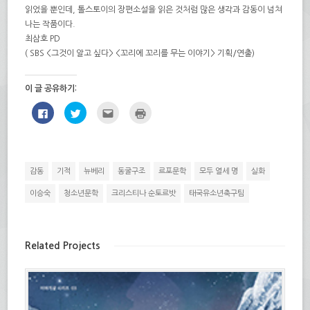
읽었을 뿐인데, 톨스토이의 장편소설을 읽은 것처럼 많은 생각과 감동이 넘쳐
나는 작품이다.
최삼호 PD
( SBS <그것이 알고 싶다> <꼬리에 꼬리를 무는 이야기> 기획/연출)
이 글 공유하기:
페
트
친
인
이
위
구
쇄
스
터
에
하
북
로
게
기
에
공
전
(새
공
유
자
창
유
하
우
에
하
기
편
서
감동
기적
뉴베리
동굴구조
르포문학
모두 열세 명
실화
려
(새
으
열
면
창
로
림)
클
에
보
이승숙
청소년문학
크리스티나 순토르밧
태국유소년축구팀
릭
서
내
하
열
기
세
림)
(새
요.
창
(새
에
창
서
Related Projects
에
열
서
림)
열
림)