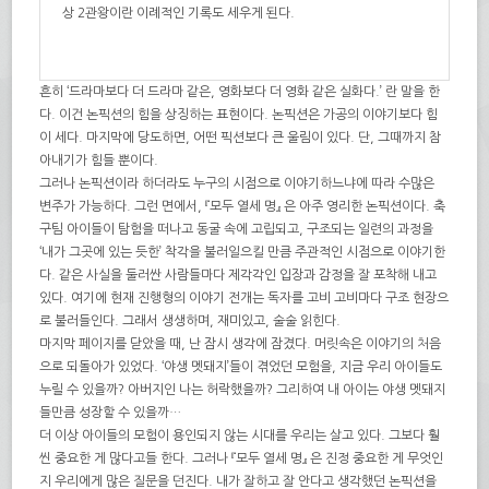
상 2관왕이란 이례적인 기록도 세우게 된다.
흔히 ‘드라마보다 더 드라마 같은, 영화보다 더 영화 같은 실화다.’ 란 말을 한
다. 이건 논픽션의 힘을 상징하는 표현이다. 논픽션은 가공의 이야기보다 힘
이 세다. 마지막에 당도하면, 어떤 픽션보다 큰 울림이 있다. 단, 그때까지 참
아내기가 힘들 뿐이다.
그러나 논픽션이라 하더라도 누구의 시점으로 이야기하느냐에 따라 수많은
변주가 가능하다. 그런 면에서, 『모두 열세 명』 은 아주 영리한 논픽션이다. 축
구팀 아이들이 탐험을 떠나고 동굴 속에 고립되고, 구조되는 일련의 과정을
‘내가 그곳에 있는 듯한’ 착각을 불러일으킬 만큼 주관적인 시점으로 이야기한
다. 같은 사실을 둘러싼 사람들마다 제각각인 입장과 감정을 잘 포착해 내고
있다. 여기에 현재 진행형의 이야기 전개는 독자를 고비 고비마다 구조 현장으
로 불러들인다. 그래서 생생하며, 재미있고, 술술 읽힌다.
마지막 페이지를 닫았을 때, 난 잠시 생각에 잠겼다. 머릿속은 이야기의 처음
으로 되돌아가 있었다. ‘야생 멧돼지’들이 겪었던 모험을, 지금 우리 아이들도
누릴 수 있을까? 아버지인 나는 허락했을까? 그리하여 내 아이는 야생 멧돼지
들만큼 성장할 수 있을까…
더 이상 아이들의 모험이 용인되지 않는 시대를 우리는 살고 있다. 그보다 훨
씬 중요한 게 많다고들 한다. 그러나 『모두 열세 명』 은 진정 중요한 게 무엇인
지 우리에게 많은 질문을 던진다. 내가 잘하고 잘 안다고 생각했던 논픽션을