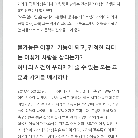
거기에 극한의 상황에서 더욱 빛을 발하는 진정한 리더십의 감동까지
흥미진진하게 펼쳐진다.
『모두 열세 명』은 뉴베리 2관왕에 빛나는 베스트셀러 작가이자 기계
공학 학사, 과학 교육 석사인 크리스티나 순토르밧이 심혈을 기울여
쓴 작품으로 르포 문학의 진수를 보여 준다.
불가능은 어떻게 가능이 되고, 진정한 리더
는 어떻게 사람을 살리는가?
하나의 사건이 우리에게 줄 수 있는 모든 교
훈과 가치를 얘기하다.
2018년 6월 23일. 태국 북부 매사이. 야생 멧돼지 축구팀 열두 명의
어린 선수와 엑 코치는 근처 동굴로 향한다. 한두 시간만 탐험할 계획
이었지만, 비가 쏟아지기 시작하고 동굴은 순식간에 물이 찬다. 소년
들이 되돌아 나오려는데 물웅덩이가 가로막는다. 그렇게 열세 명의
축구팀원은 동굴 깊숙한 곳에 먹을 것 하나 없이 갇히게 된다.
실종된 이들에 대한 소식이 퍼지고 수천 명의 구조대원이 투입된 구
조 작업이 시작되지만 상황은 여의치 않다. 시간이 갈수록 아이들의
생존에 대한 기대는 점차 사라진다. 이 평범한 아이들이 아무것도 먹