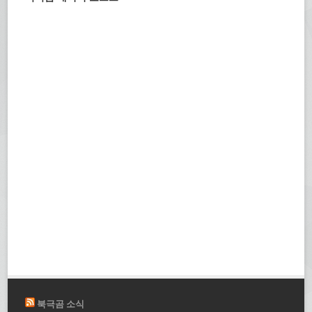
북극곰 소식