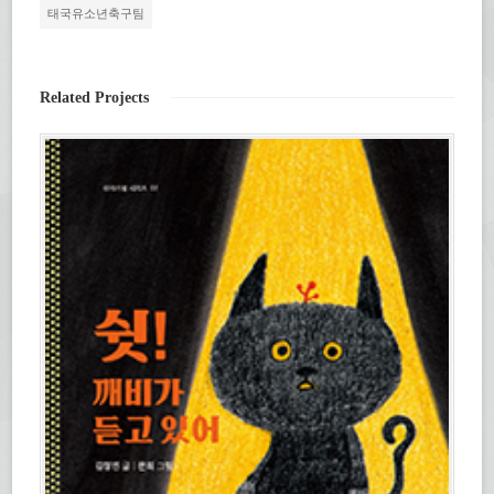
하
열
기
태국유소년축구팀
세
림)
(새
요.
창
(새
에
창
서
에
열
서
림)
열
Related Projects
림)