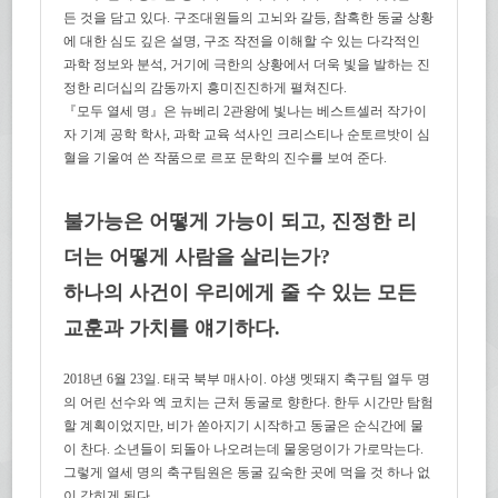
든 것을 담고 있다. 구조대원들의 고뇌와 갈등, 참혹한 동굴 상황
에 대한 심도 깊은 설명, 구조 작전을 이해할 수 있는 다각적인
과학 정보와 분석, 거기에 극한의 상황에서 더욱 빛을 발하는 진
정한 리더십의 감동까지 흥미진진하게 펼쳐진다.
『모두 열세 명』은 뉴베리 2관왕에 빛나는 베스트셀러 작가이
자 기계 공학 학사, 과학 교육 석사인 크리스티나 순토르밧이 심
혈을 기울여 쓴 작품으로 르포 문학의 진수를 보여 준다.
불가능은 어떻게 가능이 되고, 진정한 리
더는 어떻게 사람을 살리는가?
하나의 사건이 우리에게 줄 수 있는 모든
교훈과 가치를 얘기하다.
2018년 6월 23일. 태국 북부 매사이. 야생 멧돼지 축구팀 열두 명
의 어린 선수와 엑 코치는 근처 동굴로 향한다. 한두 시간만 탐험
할 계획이었지만, 비가 쏟아지기 시작하고 동굴은 순식간에 물
이 찬다. 소년들이 되돌아 나오려는데 물웅덩이가 가로막는다.
그렇게 열세 명의 축구팀원은 동굴 깊숙한 곳에 먹을 것 하나 없
이 갇히게 된다.