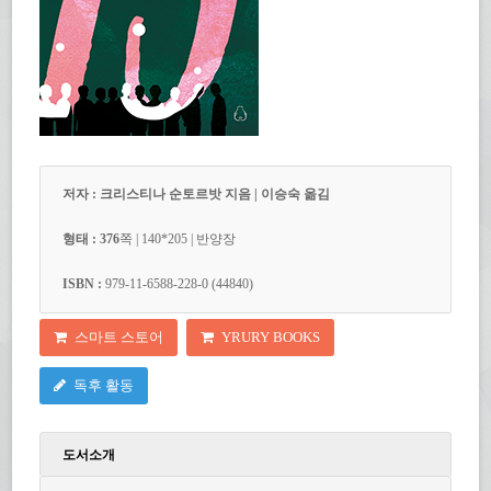
저자 : 크리스티나 순토르밧 지음 | 이승숙 옮김
형태 : 376
쪽
| 140
*205
| 반양장
ISBN :
979-11-6588-228-0 (44840)
스마트 스토어
YRURY BOOKS
독후 활동
도서소개