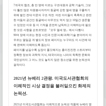
7개국의 협조, 총 만 명에 이르는 구조대원과 공학 기술자, 그보
다 훨씬 많은 자원봉사자까지 동굴에 갇힌 열세 명을 구출하기
위해 벌인 전대 미문의 구조 작전. 어린 아이들이 축축하고 완전
한 어둠의 공간인 동굴에서 아무것도 먹지 않고 10일간 생존할
수 있었던 이유 등 이 기적을 온전히 납득하고 이해하는데 필요
한 모든 사항을 순토르밧은 『모두 열세 명』에서 다뤘다.
90여 장에 이르는 현장 사진과 인문/사회/과학/기술 분야까지 아
우르는 열일곱 개 별도의 정보 페이지는 누구라도 이 사건에 대
해 완벽히 이해하도록 돕는다.
페이지를 넘길수록 심장이 쫄깃해지는 흥미진진한 스토리부터
정확한 정보와 과학적 지식, 태국이라는 나라의 독특한 문화와
국민성까지 그 어느 것도 놓치지 않은 청소년을 위한 논픽션의
걸작이다.
2021년 뉴베리 2관왕. 미국도서관협회의
이례적인 시상 결정을 불러일으킨 화제의
논픽션.
2021년 미국도서관협회는 이례적으로 논픽션 작품에 뉴베리 명