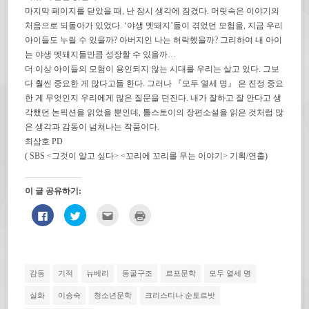
마지막 페이지를 닫았을 때, 난 잠시 생각에 잠겼다. 머릿속은 이야기의
처음으로 되돌아가 있었다. ‘야생 멧돼지’들이 겪었던 모험을, 지금 우리
아이들도 누릴 수 있을까? 아버지인 나는 허락했을까? 그리하여 내 아이
는 야생 멧돼지들만큼 성장할 수 있을까…
더 이상 아이들의 모험이 용인되지 않는 시대를 우리는 살고 있다. 그보
다 훨씬 중요한 게 많다고들 한다. 그러나 『모두 열세 명』 은 진정 중요
한 게 무엇인지 우리에게 많은 질문을 던진다. 내가 잘하고 잘 안다고 생
각했던 논픽션을 읽었을 뿐인데, 톨스토이의 장편소설을 읽은 것처럼 많
은 생각과 감동이 넘쳐나는 작품이다.
최삼호 PD
( SBS <그것이 알고 싶다> <꼬리에 꼬리를 무는 이야기> 기획/연출)
이 글 공유하기:
페
트
친
인
이
위
구
쇄
스
터
에
하
북
로
게
기
에
공
전
(새
공
유
자
창
유
하
우
에
하
기
편
서
감동
기적
뉴베리
동굴구조
르포문학
모두 열세 명
려
(새
으
열
면
창
로
림)
클
에
보
실화
이승숙
청소년문학
크리스티나 순토르밧
릭
서
내