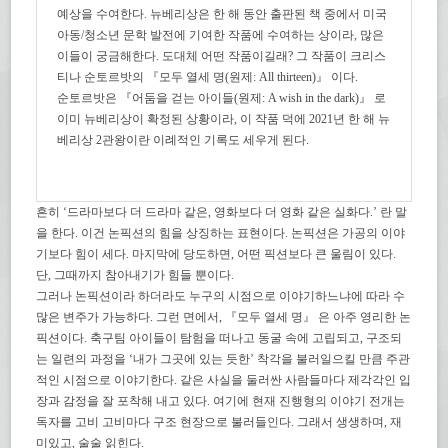
예상을 수여한다. 뉴베리상은 한 해 동안 출판된 책 중에서 미국
아동/청소년 문학 발전에 기여한 작품에 수여하는 상이라, 많은
이들이 궁금해한다. 도대체 어떤 작품이길래? 그 작품이 크리스
티나 순토르밧의 『모두 열세 명(원제: All thirteen)』 이다.
순토르밧은 『어둠을 걷는 아이들(원제: A wish in the dark)』 로
이미 뉴베리상이 확정된 상황이라, 이 작품 덕에 2021년 한 해 뉴
베리상 2관왕이란 이례적인 기록도 세우게 된다.
흔히 ‘드라마보다 더 드라마 같은, 영화보다 더 영화 같은 실화다.’ 란 말
을 한다. 이건 논픽션의 힘을 상징하는 표현이다. 논픽션은 가공의 이야
기보다 힘이 세다. 마지막에 당도하면, 어떤 픽션보다 큰 울림이 있다.
단, 그때까지 참아내기가 힘들 뿐이다.
그러나 논픽션이라 하더라도 누구의 시점으로 이야기하느냐에 따라 수
많은 변주가 가능하다. 그런 면에서, 『모두 열세 명』 은 아주 영리한 논
픽션이다. 축구팀 아이들이 탐험을 떠나고 동굴 속에 고립되고, 구조되
는 일련의 과정을 ‘내가 그곳에 있는 듯한’ 착각을 불러일으킬 만큼 주관
적인 시점으로 이야기한다. 같은 사실을 둘러싼 사람들마다 제각각인 입
장과 감정을 잘 포착해 내고 있다. 여기에 현재 진행형의 이야기 전개는
독자를 고비 고비마다 구조 현장으로 불러들인다. 그래서 생생하며, 재
미있고, 술술 읽힌다.