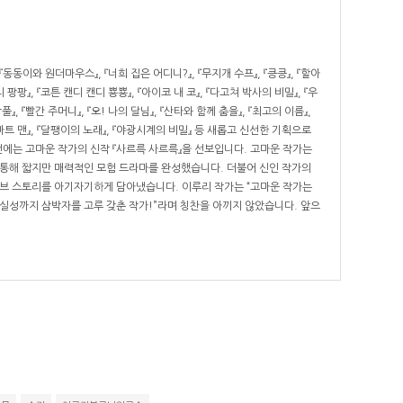
이와 원더마우스』, 『너희 집은 어디니?』, 『무지개 수프』, 『킁킁』, 『할아
팡팡』, 『코튼 캔디 캔디 뿅뿅』, 『아이코 내 코』, 『다고쳐 박사의 비밀』, 『우
풀』, 『빨간 주머니』, 『오! 나의 달님』, 『산타와 함께 춤을』, 『최고의 이름』,
 『스마트 맨』, 『달팽이의 노래』, 『야광시계의 비밀』 등 새롭고 신선한 기획으로
에는 고마운 작가의 신작 『사르륵 사르륵』을 선보입니다. 고마운 작가는
통해 짧지만 매력적인 모험 드라마를 완성했습니다. 더불어 신인 작가의
브 스토리를 아기자기하게 담아냈습니다. 이루리 작가는 “고마운 작가는
실성까지 삼박자를 고루 갖춘 작가!”라며 칭찬을 아끼지 않았습니다. 앞으