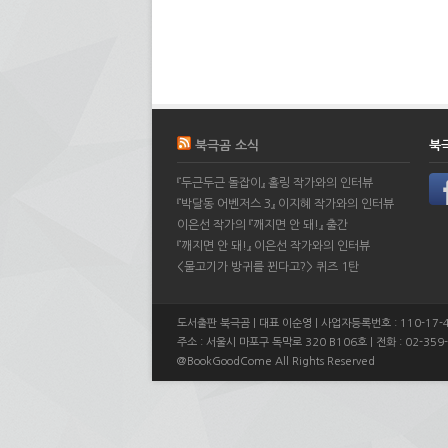
북극곰 소식
북
『두근두근 돌잡이』 홀링 작가와의 인터뷰
『박달동 어벤저스 3』 이지혜 작가와의 인터뷰
이은선 작가의 『깨지면 안 돼!』 출간
『깨지면 안 돼!』 이은선 작가와의 인터뷰
<물고기가 방귀를 뀐다고?> 퀴즈 1탄
도서출판 북극곰 | 대표 이순영 | 사업자등록번호 : 110-17-
주소 : 서울시 마포구 독막로 320 B106호 | 전화 : 02-359-
@BookGoodCome All Rights Reserved