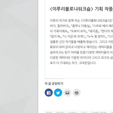
<
이루리볼로냐워크숍> 기획 작품
이루리 작가와 함께 하는 <이루리볼로냐워크숍>은 『동동
버지, 할아버지』, 『줄무늬 미용실』, 『스트로 베리 베리 
리 가족이에요』, 『도토리 모자』, 『돼지꿈』, 『판다의 딱
『엄지 척』, 『나 지금 뭐 하게?』, 『누누 똥 쌌어?』,
걸출한 신인 작가들을 배출해 왔습니다. 그리고 이번
특유의 유머 감각과 다양하고 재미있는 캐릭터들을 
솜씨라고는 믿기 어려울 만큼 다양한 캐릭터들의 서
다양한 캐릭터와 기발한 아이디어 그리고 최고의 성
로가 더 기대되는 작가, 고마운입니다.
이 글 공유하기:
페
트
친
인
이
위
구
쇄
스
터
에
하
북
로
게
기
에
공
전
(새
공
유
자
창
유
하
우
에
하
기
편
서