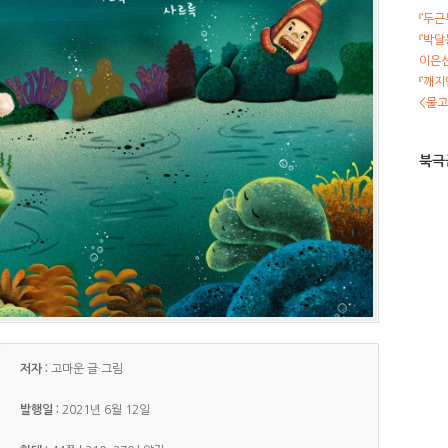
『두근
『박달
이은선
『깨지
<물고
북극
저자 :
고마운
글·그림
발행일 :
2021년 6월 12일