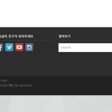
극곰의 친구가 되어주세요
찾아보기
47391
5220 | 팩스 02-359-5221