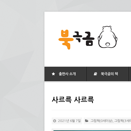
출판사 소개
북극곰의 책
사르륵 사르륵
2021년 6월 7일
그림책(0세이상)
,
그림책(3세