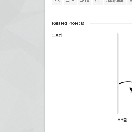
감정
고마운
그림책
바다
사르륵사르륵
려
(새
으
열
면
창
로
림)
클
에
보
릭
서
내
하
열
기
세
림)
(새
Related Projects
요.
창
(새
에
창
서
에
열
드르렁
서
림)
열
림)
토끼귤