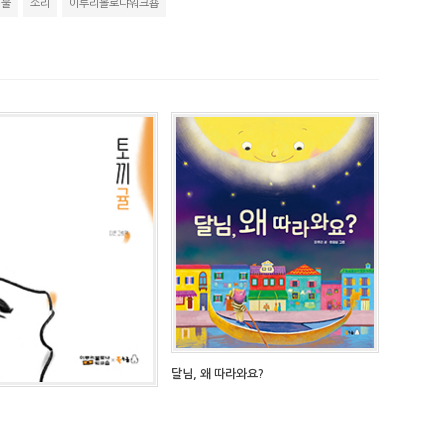
생물
소리
이루리볼로냐워크숍
달님, 왜 따라와요?