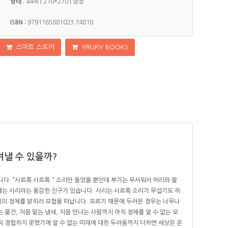
형태 :
44
쪽
| 210*270 | 양장
ISBN :
9791165881023
74810
스마트 스토어
YRURY BOOKS
겨낼 수 있을까?
니다. “사르륵 사르륵.” 소리만 들었을 뿐인데 부기는 무서워서 머리와 팔
게는 사리라는 용감한 친구가 있습니다. 사리는 사르륵 소리가 무섭기도 하
리의 정체를 밝히러 모험을 떠납니다. 모르기 때문에 두려운 경우는 너무나
는 물건, 처음 맡는 냄새, 처음 만나는 사람까지 아직 정체를 알 수 없는 모
직 경험하지 못했기에 알 수 없는 미래에 대한 두려움까지 더하면 세상은 온