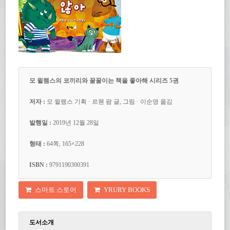
모 윌렘스의 코끼리와 꿀꿀이는 책을 좋아해 시리즈 5권
저자 :
모 윌렘스 기획 · 르웬 팜 글, 그림 · 이순영 옮김
발행일 :
2019년 12월 28일
형태 :
64쪽, 165×228
ISBN :
9791190300391
스마트 스토어
YRURY BOOKS
도서소개