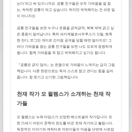
는다’라고 써 있으니까요. 공룡 친구들은 모두 가려움을 잘 참
는, 씩씩한 공룡이 되고 싶습니다. 하지만 씩씩해지는 건 쉬운 일
이 아니지요.
공룡 친구들을 보면 누구나 온몸을 긁적긁적, 북북 박박 긁고 싶
은 충동이 일어납니다. 특히 파키케팔로사우루스가 깃털, 뾰족
한 잔디, 쪼그만 개미로 간지럼 공격을 당할 때면 말이지요! 그
러다 가려움을 참는 공룡 친구들을 보면 나도 모르게 응원하게
됩니다. 함께 가려움을 꾹 참고 씩씩해지고 싶기도 합니다.
『공룡은 긁지 않아』는 온몸으로 가려움이 느껴지는 감각 그림
책입니다. 다른 한편으로는 독자 스스로 참고 견디는 힘을 길러
줍니다. 참 웃기고 신기한 그림책입니다.
천재 작가 모 윌렘스가 소개하는 천재 작
가들
모 윌렘스는 뉴욕 타임스가 선정한 베스트셀러 작가입니다. 또
한 21세기 어린이 문학의 판도를 바꾼 천재 작가라고 불립니다.
독창적인 이야기와 캐릭터로 어린이들의 마음을 단번에 사로잡