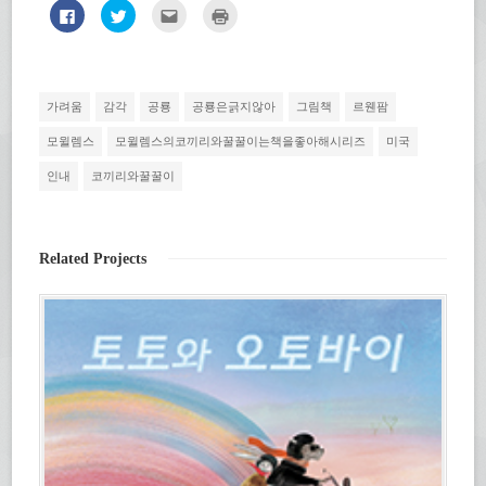
페
트
친
인
이
위
구
쇄
스
터
에
하
북
로
게
기
에
공
전
(새
공
유
자
창
유
하
우
에
하
기
편
서
가려움
감각
공룡
공룡은긁지않아
그림책
르웬팜
려
(새
으
열
면
창
로
림)
클
에
보
모윌렘스
모윌렘스의코끼리와꿀꿀이는책을좋아해시리즈
미국
릭
서
내
하
열
기
인내
코끼리와꿀꿀이
세
림)
(새
요.
창
(새
에
창
서
에
열
서
림)
열
Related Projects
림)