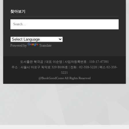
찾아보기
Powered by
Translate
도서출판 북극곰 | 대표 이순영 | 사업자등록번호 : 110-17-47391
주소 : 서울시 마포구 독막로 320 B106호 | 전화 : 02-359-5220 | 팩스 02-359-
5221
@BookGoodCome All Rights Reserved