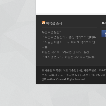
북극곰 소식
북
두근두근 돌잡이
『두근두근 돌잡이』 홀링 작가와의 인터뷰
『박달동 어벤저스 3』 이지혜 작가와의 인
터뷰
이은선 작가의 『깨지면 안 돼!』 출간
『깨지면 안 돼!』 이은선 작가와의 인터뷰
도서출판 북극곰 | 대표 이순영 | 사업자등록번호 : 110-17
주소 : 서울시 마포구 독막로 320 B106호 | 전화 : 02-359-5
@BookGoodCome All Rights Reserved