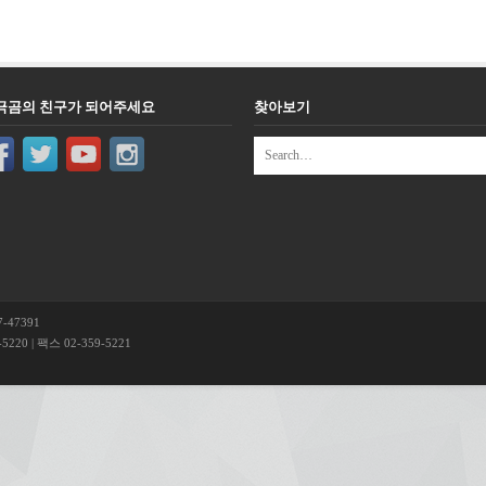
극곰의 친구가 되어주세요
찾아보기
-47391
220 | 팩스 02-359-5221