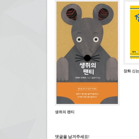
에
열
서
림)
열
림)
장화 신는
생쥐의 팬티
댓글을 남겨주세요!