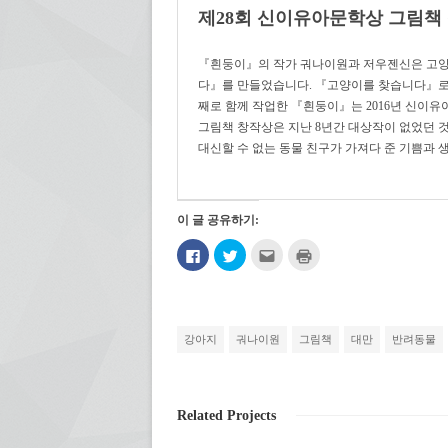
제28회 신이유아문학상 그림책
『흰둥이』의 작가 궈나이원과 저우젠신은 고양
다』를 만들었습니다. 『고양이를 찾습니다』로 
째로 함께 작업한 『흰둥이』는 2016년 신이
그림책 창작상은 지난 8년간 대상작이 없었던 
대신할 수 없는 동물 친구가 가져다 준 기쁨과 
이 글 공유하기:
페
트
친
인
이
위
구
쇄
스
터
에
하
북
로
게
기
에
공
전
(새
공
유
자
창
유
하
우
에
하
기
편
서
강아지
궈나이원
그림책
대만
반려동물
려
(새
으
열
면
창
로
림)
클
에
보
릭
서
내
하
열
기
세
림)
(새
Related Projects
요.
창
(새
에
창
서