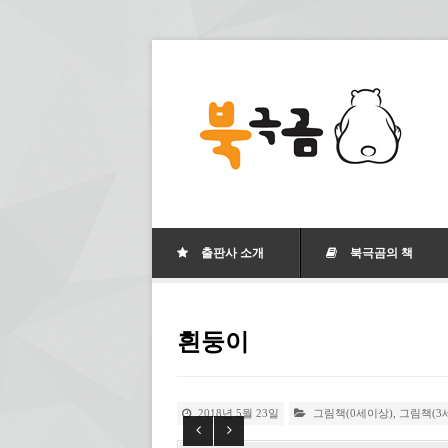
출판사 소개
북극곰의 책
흰둥이
2018년 5월 23일
그림책(0세이상)
,
그림책(3