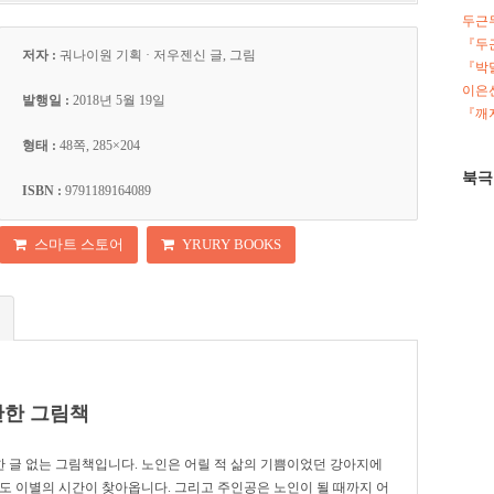
두근
『두
저자 :
궈나이원 기획 · 저우젠신 글, 그림
『박
이은선
발행일 :
2018년 5월 19일
『깨지
형태 :
48쪽, 285×204
북극
ISBN :
9791189164089
스마트 스토어
YRURY BOOKS
관한 그림책
 글 없는 그림책입니다. 노인은 어릴 적 삶의 기쁨이었던 강아지에
도 이별의 시간이 찾아옵니다. 그리고 주인공은 노인이 될 때까지 어