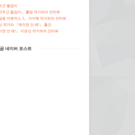
두근 돌잡이
근두근 돌잡이』 홀링 작가와의 인터뷰
달동 어벤저스 3』 이지혜 작가와의 인터뷰
 작가의 『깨지면 안 돼!』 출간
면 안 돼!』 이은선 작가와의 인터뷰
곰 네이버 포스트