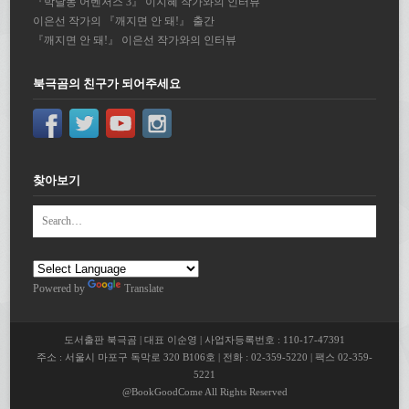
『박달동 어벤저스 3』 이지혜 작가와의 인터뷰
이은선 작가의 『깨지면 안 돼!』 출간
『깨지면 안 돼!』 이은선 작가와의 인터뷰
북극곰의 친구가 되어주세요
찾아보기
Powered by
Translate
도서출판 북극곰 | 대표 이순영 | 사업자등록번호 : 110-17-47391
주소 : 서울시 마포구 독막로 320 B106호 | 전화 : 02-359-5220 | 팩스 02-359-
5221
@BookGoodCome All Rights Reserved