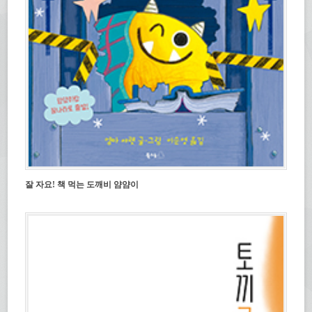
잘 자요! 책 먹는 도깨비 얌얌이