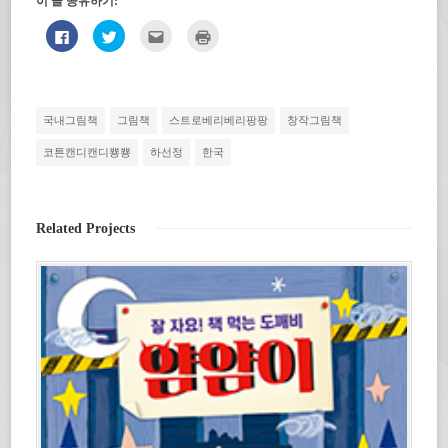
이 글 공유하기:
페
트
친
인
이
위
구
쇄
스
터
에
하
북
로
게
기
에
공
전
(새
공
유
자
창
유
하
우
에
하
기
편
서
국내그림책
그림책
스트로베리베리팡팡
창작그림책
려
(새
으
열
면
창
로
림)
클
에
보
코튼캔디캔디뿅뿅
하선정
한국
릭
서
내
하
열
기
세
림)
(새
요.
창
(새
에
창
서
Related Projects
에
열
서
림)
열
림)