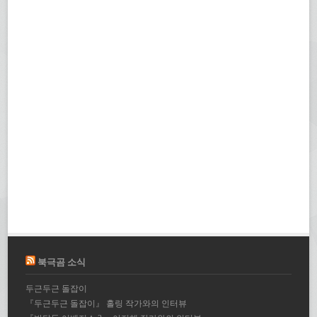
북극곰 소식
두근두근 돌잡이
『두근두근 돌잡이』 홀링 작가와의 인터뷰