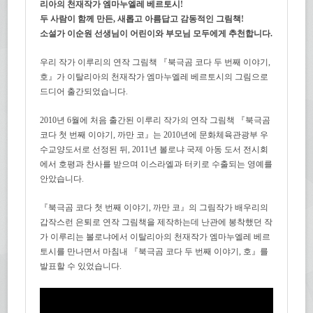
리아의 천재작가 엠마누엘레 베르토시!
두 사람이 함께 만든, 새롭고 아름답고 감동적인 그림책!
소설가 이순원 선생님이 어린이와 부모님 모두에게 추천합니다.
우리 작가 이루리의 연작 그림책 『북극곰 코다 두 번째 이야기,
호』가 이탈리아의 천재작가 엠마누엘레 베르토시의 그림으로
드디어 출간되었습니다.
2010년 6월에 처음 출간된 이루리 작가의 연작 그림책 『북극곰
코다 첫 번째 이야기, 까만 코』는 2010년에 문화체육관광부 우
수교양도서로 선정된 뒤, 2011년 볼로냐 국제 아동 도서 전시회
에서 호평과 찬사를 받으며 이스라엘과 터키로 수출되는 영예를
안았습니다.
『북극곰 코다 첫 번째 이야기, 까만 코』의 그림작가 배우리의
갑작스런 은퇴로 연작 그림책을 제작하는데 난관에 봉착했던 작
가 이루리는 볼로냐에서 이탈리아의 천재작가 엠마누엘레 베르
토시를 만나면서 마침내 『북극곰 코다 두 번째 이야기, 호』를
발표할 수 있었습니다.