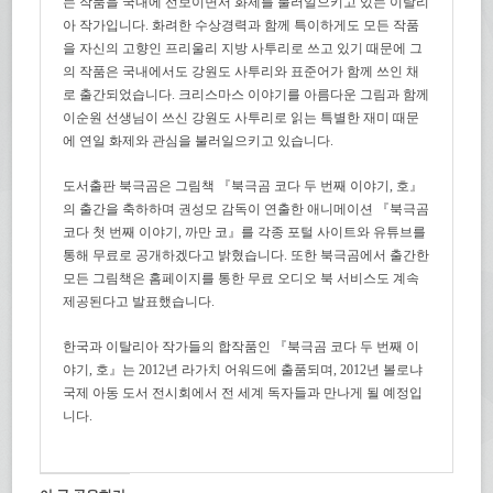
는 작품을 국내에 선보이면서 화제를 불러일으키고 있는 이탈리
아 작가입니다. 화려한 수상경력과 함께 특이하게도 모든 작품
을 자신의 고향인 프리울리 지방 사투리로 쓰고 있기 때문에 그
의 작품은 국내에서도 강원도 사투리와 표준어가 함께 쓰인 채
로 출간되었습니다. 크리스마스 이야기를 아름다운 그림과 함께
이순원 선생님이 쓰신 강원도 사투리로 읽는 특별한 재미 때문
에 연일 화제와 관심을 불러일으키고 있습니다.
도서출판 북극곰은 그림책 『북극곰 코다 두 번째 이야기, 호』
의 출간을 축하하며 권성모 감독이 연출한 애니메이션 『북극곰
코다 첫 번째 이야기, 까만 코』를 각종 포털 사이트와 유튜브를
통해 무료로 공개하겠다고 밝혔습니다. 또한 북극곰에서 출간한
모든 그림책은 홈페이지를 통한 무료 오디오 북 서비스도 계속
제공된다고 발표했습니다.
한국과 이탈리아 작가들의 합작품인 『북극곰 코다 두 번째 이
야기, 호』는 2012년 라가치 어워드에 출품되며, 2012년 볼로냐
국제 아동 도서 전시회에서 전 세계 독자들과 만나게 될 예정입
니다.