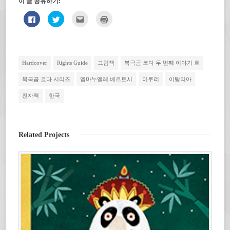
이 글 공유하기:
페
트
친
인
이
위
구
쇄
스
터
에
하
북
로
게
기
에
공
전
(새
공
유
자
창
유
하
우
에
하
기
편
서
Hardcover
Rights Guide
그림책
북극곰 코다 두 번째 이야기 호
려
(새
으
열
면
창
로
림)
클
에
보
북극곰 코다 시리즈
엠마누엘레 베르토시
이루리
이탈리아
릭
서
내
하
열
기
전자책
한국
세
림)
(새
요.
창
(새
에
창
서
에
열
서
림)
열
Related Projects
림)