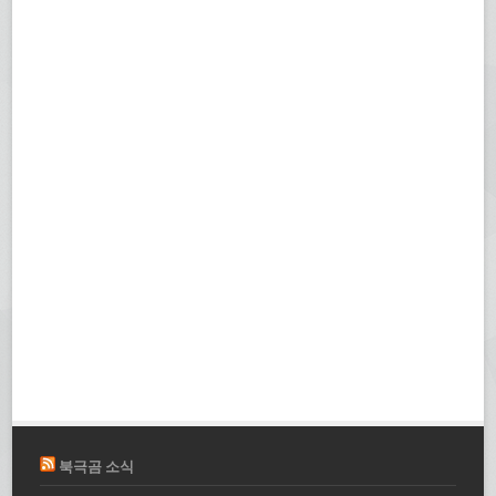
북극곰 소식