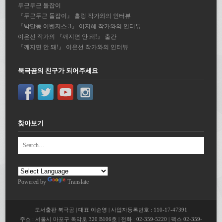
두근두근 돌잡이
『두근두근 돌잡이』 홀링 작가와의 인터뷰
『박달동 어벤저스 3』 이지혜 작가와의 인터뷰
이은선 작가의 『깨지면 안 돼!』 출간
『깨지면 안 돼!』 이은선 작가와의 인터뷰
북극곰의 친구가 되어주세요
찾아보기
Powered by
Translate
도서출판 북극곰 | 대표 이순영 | 사업자등록번호 : 110-17-47391
주소 : 서울시 마포구 독막로 320 B106호 | 전화 : 02-359-5220 | 팩스 02-359-