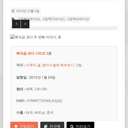
2014년 12월 5일
그림책(0세이상)
,
그림책(3세이상)
,
그림책(6세이상)
북극곰 코다 시리즈
2권
저자 :
이루리
글,
엠마누엘레 베르토시
그림
2012년 1월 24일
발행일 :
형태 :
40쪽, 238×290
ISBN :
9788997728589(개정판)
수출 :
태국, 베트남, 중국
구입하기
전자책
미리보기