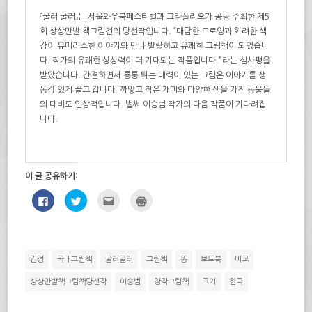
『굴러 굴러』는 서울와우북페스티벌과 그라폴리오가 공동 주최한 제5
회 상상만발 책그림전의 당선작입니다. “대담한 드로잉과 화려한 색
감이 유머러스한 이야기와 만나 발랄하고 유쾌한 그림책이 되었습니
다. 작가의 유쾌한 상상력이 더 기대되는 작품입니다.”라는 심사평을
받았습니다. 간결하면서 통통 튀는 매력이 있는 그림은 이야기를 생
동감 있게 끌고 갑니다. 까맣고 작은 개미와 다양한 색을 가진 동물들
의 대비도 인상적입니다. 벌써 이승범 작가의 다음 작품이 기다려집
니다.
이 글 공유하기:
페
트
친
인
이
위
구
쇄
스
터
에
하
북
로
게
기
에
공
전
(새
공
유
자
창
유
하
우
에
하
기
편
서
감정
국내그림책
굴러굴러
그림책
똥
보드북
비교
려
(새
으
열
면
창
로
림)
클
에
보
상상만발책그림책당선작
이승범
창작그림책
크기
한국
릭
서
내
하
열
기
세
림)
(새