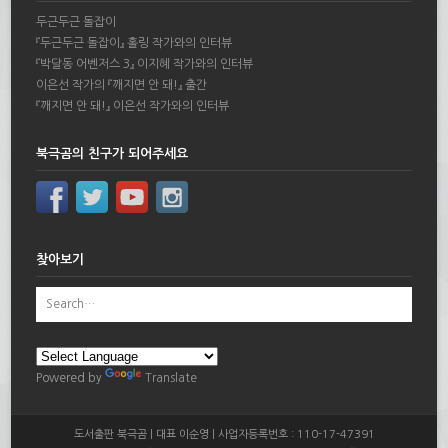
두근두근 돌잡이
『두근두근 돌잡이』 홀링 작가와의 인터뷰
『박달동 어벤저스 3』 이지혜 작가와의 인터뷰
이은선 작가의 『깨지면 안 돼!』 출간
『깨지면 안 돼!』 이은선 작가와의 인터뷰
북극곰의 친구가 되어주세요
찾아보기
Powered by
Translate
도서출판 북극곰 | 대표 이순영 | 사업자등록번호 : 110-17-47391