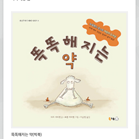
똑똑해지는 약(빅북)