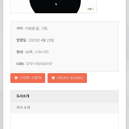
저자 :
이승범 글, 그림
발행일 :
2020년 4월 28일
형태 :
40쪽, 216×155
ISBN :
9791190300797
스마트 스토어
YRURY BOOKS
도서소개
작가 소개