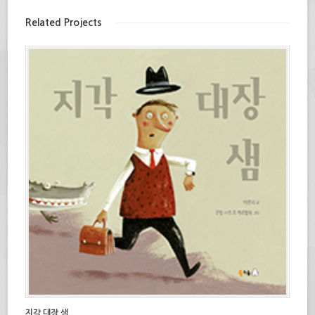
요.
창
(새
에
창
서
Related Projects
에
열
서
림)
열
림)
지각 대장 샘