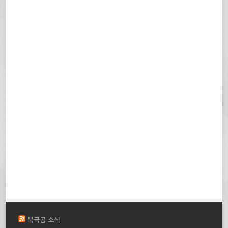
북극곰 소식