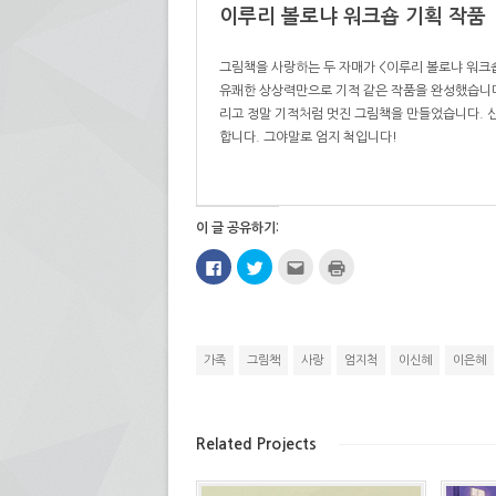
이루리 볼로냐 워크숍 기획 작품
그림책을 사랑하는 두 자매가 <이루리 볼로냐 워크
유쾌한 상상력만으로 기적 같은 작품을 완성했습니다
리고 정말 기적처럼 멋진 그림책을 만들었습니다. 
합니다. 그야말로 엄지 척입니다!
이 글 공유하기:
페
트
친
인
이
위
구
쇄
스
터
에
하
북
로
게
기
에
공
전
(새
공
유
자
창
유
하
우
에
하
기
편
서
가족
그림책
사랑
엄지척
이신혜
이은혜
려
(새
으
열
면
창
로
림)
클
에
보
릭
서
내
하
열
기
세
림)
(새
Related Projects
요.
창
(새
에
창
서
에
열