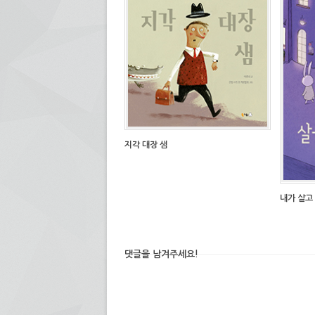
서
림)
열
림)
지각 대장 샘
내가 살고
댓글을 남겨주세요!