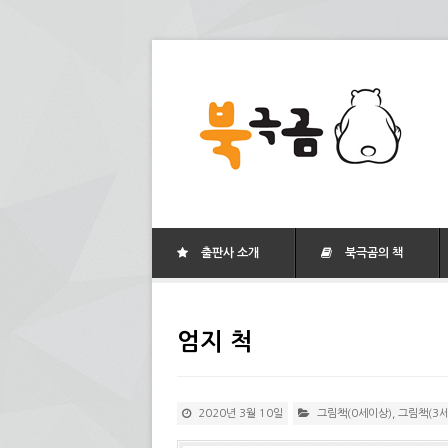
출판사 소개
북극곰의 책
엄지 척
2020년 3월 10일
그림책(0세이상)
,
그림책(3세