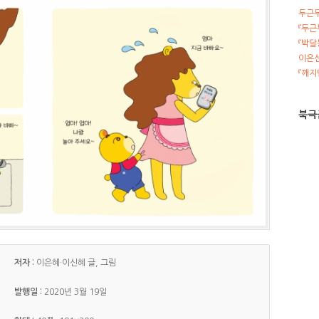
두근
『두근
『박달
이은선
『깨지
북극
저자 :
이은혜·이신혜 글, 그림
발행일 :
2020년 3월 19일