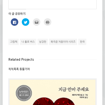
이 글 공유하기:
페
트
친
인
이
위
구
쇄
스
터
에
하
북
로
게
기
에
공
전
(새
공
유
자
창
유
하
우
에
하
기
편
서
그림책
나 홀로 버스
남강한
북극곰 처음이야 시리즈
한국
려
(새
으
열
면
창
로
림)
클
에
보
릭
서
내
하
열
기
세
림)
(새
Related Projects
요.
창
(새
에
창
서
에
열
칙칙폭폭 동물기차
서
림)
열
림)