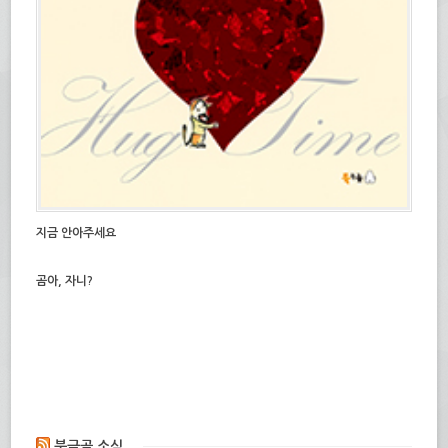
지금 안아주세요
곰아, 자니?
북극곰 소식