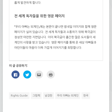
롭게 발견하게 합니다.
전 세계 독자들을 위한 영문 페이지
『우리 아빠는 외계인』에는 본문이 끝나면 썸네일 이미지와 함께 영문
페이지가 실려 있습니다. 전 세계 독자들과 소통하기 위해 북극곰이
정성껏 마련한 지면입니다. 이미 북극곰이 출간한 많은 도서들이 세
계인의 사랑을 받고 있습니다. 영문 페이지를 통해 온 세상 아빠들과
어린이들의 마음이 더욱 가깝게 이어지기를 희망합니다.
이 글 공유하기:
페
트
친
인
이
위
구
쇄
스
터
에
하
북
로
게
기
에
공
전
(새
공
유
자
창
유
하
우
에
하
기
편
서
Rights Guide
그림책
남강한
우리 아빠는 외계인
한국
려
(새
으
열
면
창
로
림)
클
에
보
릭
서
내
하
열
기