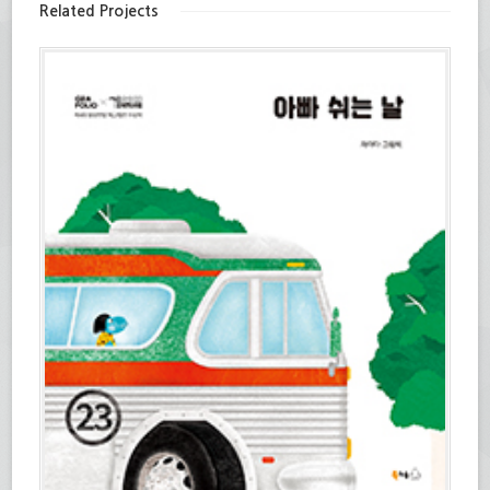
세
림)
(새
Related Projects
요.
창
(새
에
창
서
에
열
서
림)
열
림)