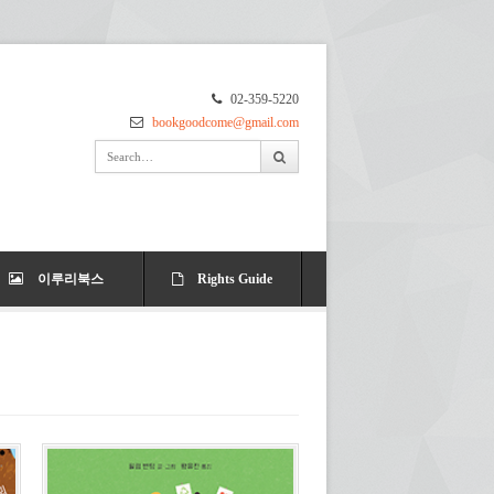
02-359-5220
bookgoodcome@gmail.com
이루리북스
Rights Guide