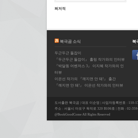
쩌저적
북극곰 소식
북
두근두근 돌잡이
『두근두근 돌잡이』 홀링 작가와의 인터뷰
『박달동 어벤저스 3』 이지혜 작가와의 인
터뷰
이은선 작가의 『깨지면 안 돼!』 출간
『깨지면 안 돼!』 이은선 작가와의 인터뷰
도서출판 북극곰 | 대표 이순영 | 사업자등록번호 : 110-17
주소 : 서울시 마포구 독막로 320 B106호 | 전화 : 02-359-5
@BookGoodCome All Rights Reserved