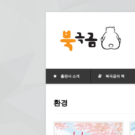
출판사 소개
북극곰의 책
환경