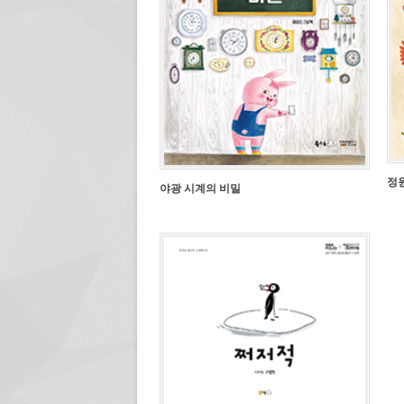
정
야광 시계의 비밀