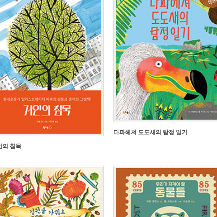
다파헤쳐 도도새의 탐정 일기
인의 침묵