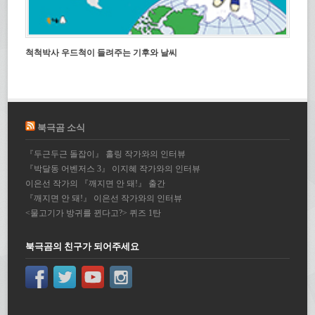
척척박사 우드척이 들려주는 기후와 날씨
북극곰 소식
『두근두근 돌잡이』 홀링 작가와의 인터뷰
『박달동 어벤저스 3』 이지혜 작가와의 인터뷰
이은선 작가의 『깨지면 안 돼!』 출간
『깨지면 안 돼!』 이은선 작가와의 인터뷰
<물고기가 방귀를 뀐다고?> 퀴즈 1탄
북극곰의 친구가 되어주세요