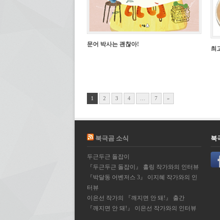
문어 박사는 괜찮아!
최
1
2
3
4
…
7
»
북극곰 소식
북
두근두근 돌잡이
『두근두근 돌잡이』 홀링 작가와의 인터뷰
『박달동 어벤저스 3』 이지혜 작가와의 인
터뷰
이은선 작가의 『깨지면 안 돼!』 출간
『깨지면 안 돼!』 이은선 작가와의 인터뷰