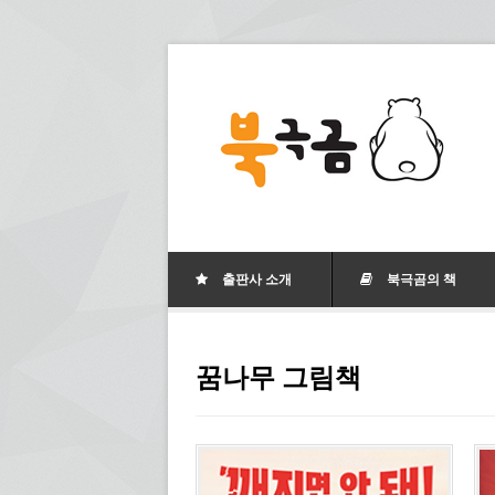
출판사 소개
북극곰의 책
꿈나무 그림책