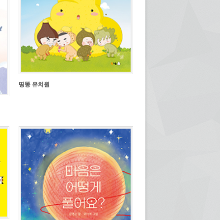
띵똥 유치원