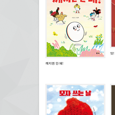
앗!
깨지면 안 돼!