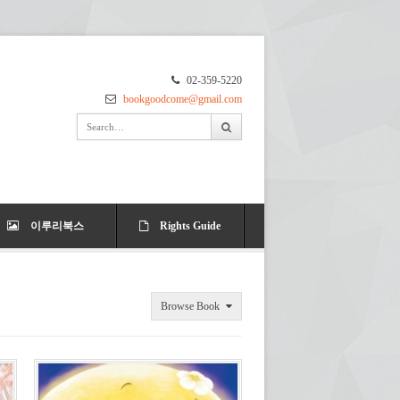
02-359-5220
bookgoodcome@gmail.com
이루리북스
Rights Guide
Browse Book