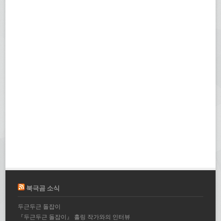
북극곰 소식
두근두근 돌잡이
『두근두근 돌잡이』 홀링 작가와의 인터뷰