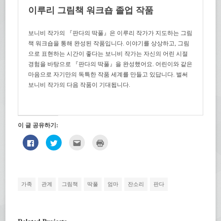
이루리 그림책 워크숍 졸업 작품
보니비 작가의 『판다의 딱풀』은 이루리 작가가 지도하는 그림
책 워크숍을 통해 완성된 작품입니다. 이야기를 상상하고, 그림
으로 표현하는 시간이 좋다는 보니비 작가는 자신의 어린 시절
경험을 바탕으로 『판다의 딱풀』을 완성했어요. 어린이와 같은
마음으로 자기만의 독특한 작품 세계를 만들고 있답니다. 벌써
보니비 작가의 다음 작품이 기대됩니다.
이 글 공유하기:
페
트
친
인
이
위
구
쇄
스
터
에
하
북
로
게
기
에
공
전
(새
공
유
자
창
유
하
우
에
하
기
편
서
가족
관계
그림책
딱풀
엄마
잔소리
판다
려
(새
으
열
면
창
로
림)
클
에
보
릭
서
내
하
열
기
세
림)
(새