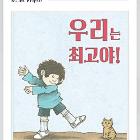
Related Projects
요.
창
(새
에
창
서
에
열
서
림)
열
림)