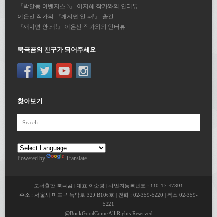
『박달동 어벤저스 3』 이지혜 작가와의 인터뷰
이은선 작가의 『깨지면 안 돼!』 출간
『깨지면 안 돼!』 이은선 작가와의 인터뷰
북극곰의 친구가 되어주세요
찾아보기
Powered by
Translate
도서출판 북극곰 | 대표 이순영 | 사업자등록번호 : 110-17-47391
주소 : 서울시 마포구 독막로 320 B106호 | 전화 : 02-359-5220 | 팩스 02-359-
5221
@BookGoodCome All Rights Reserved