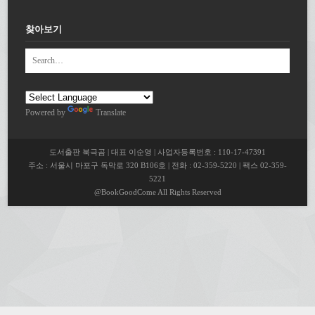
찾아보기
Powered by
Translate
도서출판 북극곰 | 대표 이순영 | 사업자등록번호 : 110-17-47391
주소 : 서울시 마포구 독막로 320 B106호 | 전화 : 02-359-5220 | 팩스 02-359-
5221
@BookGoodCome All Rights Reserved