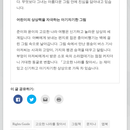
다. 무엇보다 그녀는 아름다운 그림 안에 진심을 담아내고 있습
니다.
어린이의 상상력을 자극하는 아기자기한 그림
준이와 윤이의 고요한 나라 여행은 신기하고 놀라운 상상의 세
계입니다. 아빠에게 보내는 편지로 접은 종이비행기는 벽에 걸
린 그림 속으로 날아갑니다. 그림 속에서 만난 원숭이 버스 기사
아저씨는 사과와 고양이, 가지와 펭귄 승객을 태우고 달립니다.
부엉이 아저씨에게서 받은 소포 속의 소라껍데기는 점점 커지더
니 거대한 동굴로 변합니다. 『고요한 나라를 찾아서』는 재미
있고 신기하고 아기자기한 상상으로 가득 차 있습니다.
이 글 공유하기:
페
트
친
인
이
위
구
쇄
스
터
에
하
북
로
게
기
에
공
전
(새
공
유
자
창
유
하
우
에
하
기
편
서
Rights Guide
고요한 나라를 찾아서
그림책
문지나
앱북
려
(새
으
열
면
창
로
림)