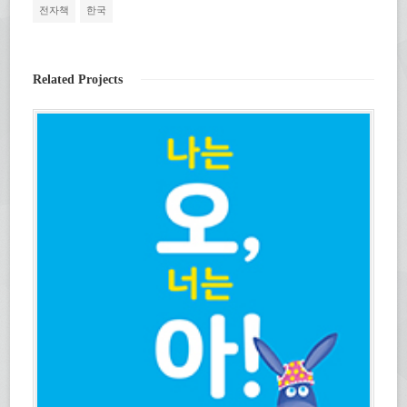
클
에
보
전자책
한국
릭
서
내
하
열
기
세
림)
(새
요.
창
(새
에
창
서
Related Projects
에
열
서
림)
열
림)