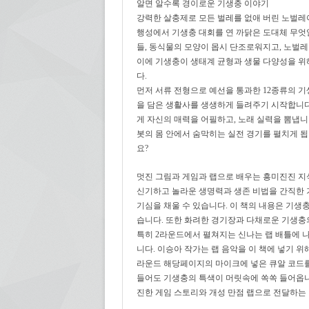
알면 알수록 경이로운 기생충 이야기
강력한 살충제로 모든 벌레를 없애 버린 노벌레
행성에서 기생충 대회를 연 까닭은 도대체 무엇
들, 동식물의 모양이 몹시 단조로워지고, 노벌레
이에 기생충이 생태계 균형과 생물 다양성을 위해
다.
먼저 서류 전형으로 예선을 통과한 12종류의 
을 담은 생활사를 생생하게 들려주기 시작합니다
게 자신의 매력을 어필하고, 노래 실력을 뽐냅니
봇의 몸 안에서 숨막히는 실전 경기를 펼치게 됩
요?
멋진 그림과 게임과 랩으로 배우는 흥미진진 지
신기하고 놀라운 생명력과 생존 비법을 간직한 
기심을 채울 수 있습니다. 이 책의 내용은 기생
습니다. 또한 화려한 경기장과 다채로운 기생충
특히 2라운드에서 펼쳐지는 신나는 랩 배틀에 
니다. 이승아 작가는 랩 음악을 이 책에 넣기 위해
라운드 해당페이지의 마이크에 넣은 큐알 코드를
들어도 기생충의 특색이 머릿속에 쏙쏙 들어옵니
진한 게임 스토리와 개성 만점 랩으로 전달하는