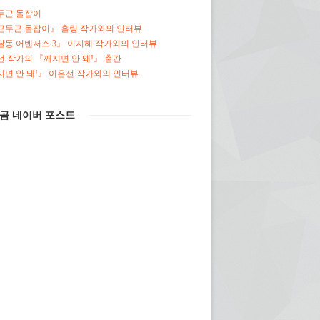
두근 돌잡이
근두근 돌잡이』 홀링 작가와의 인터뷰
달동 어벤저스 3』 이지혜 작가와의 인터뷰
 작가의 『깨지면 안 돼!』 출간
면 안 돼!』 이은선 작가와의 인터뷰
곰 네이버 포스트