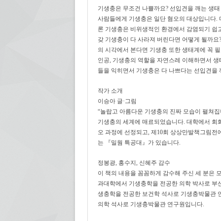
기생충은 무조건 나쁠까요? 선입견을 깨는 생태
사람들에게 기생충은 일단 혐오의 대상입니다. 
론 기생충은 비위생적인 환경에서 감염되기 쉽고,
갖 기생충이 다 사라져 버린다면 어떻게 될까요?
의 시각에서 본다면 기생충 또한 생태계에 꼭 필
인공, 기생충의 역할을 자연스레 이해하면서 생
들을 익히면서 기생충은 다 나쁘다는 선입견을 
작가 소개
이승아 글·그림
“놀랍고 아름다운 기생충의 진짜 모습이 펼쳐집
기생충의 세계에 매료되었습니다. 대학에서 회화
오 과정에 선정되고, 제10회 상상만발책그림전에
는 『밀웜 특공대』가 있습니다.
정봉광, 홍수지, 신혜주 감수
이 책의 내용을 꼼꼼하게 감수해 주신 세 분은 
과대학에서 기생충학을 전공한 의학 박사로 부
생충학을 전공한 보건학 석사로 기생충박물관 
의학 석사로 기생충박물관 연구원입니다.