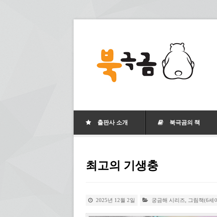
출판사 소개
북극곰의 책
최고의 기생충
2025년 12월 2일
궁금해 시리즈
,
그림책(6세