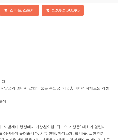
스마트 스토어
YRURY BOOKS
니다!
 다양성과 생태계 균형의 숨은 주인공, 기생충 이야기다채로운 기생
보책
다!
노벌레아 행성에서
기상천외한
‘최고의 기생충’ 대회가 열
립니
를 생생하게 들려줍니다.
서류 전형,
자기소개, 랩 배틀, 실전 경기