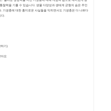
? 놀라운 생명력을 지닌 기생충
에 대해
게임과 랩으로
재미있게 공
 통찰력을 기
를 수 있습
니다.
생물 다양성과 생태계 균형의 숨은 주인
. 기생충에 대한 흥미로운 사실들을 익히면서도 기생충은 다 나쁘다
다.
활하기)
 찾아요