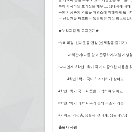
를
거쳐서
뽑힌 우주 최고의 기생충은 누구일까요
부하
며
지적인 호기심
을 채우고,
생태계에 대해
공인 기생충의 역할을 자연스레 이해하게 됩니다
는 선입견을 깨뜨리는 독창적인 지식 정보책입니
★누리과정 및 교과연계★
•누리과정: 신체운동·건강 (신체활동 즐기기)
사회관계(나를 알고 존중하기/더불어 생
•교과연계: 3학년 1학기 국어 4. 중요한 내용을
4학년 1학기 국어 3. 자세하게 살펴요
4학년
1
학기 국어 4
.
뜻을 파악하며 읽어요
6학년 2학기 과학 4
.
우리 몸의 구조와 기능
#키워드: 기생충, 생활사, 생태계, 생물다양성
출판사 서평