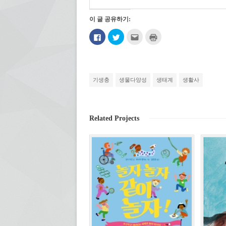
이 글 공유하기:
페
트
친
인
이
위
구
쇄
스
터
에
하
북
로
게
기
에
공
전
(새
공
유
자
창
유
하
우
에
하
기
편
서
기생충
생물다양성
생태계
생활사
려
(새
으
열
면
창
로
림)
클
에
보
릭
서
내
하
열
기
세
림)
(새
Related Projects
요.
창
(새
에
창
서
에
열
서
림)
열
림)