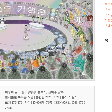
두근
『두
『박
이은선
『깨지
북극
이승아 글·그림 | 정봉광, 홍수지, 신혜주 감수
도서출판 북극곰 펴냄 | 출간일 2025-10-27 | 분야 어린이
크기 270*270 | 양장 | 25,000원 | 76쪽 | ISBN 979-11-6588-470-3
77080