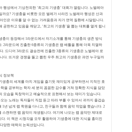
아 행성에서 기상천외한 ‘최고의 기생충’ 대회가 열립니다. 노벌레아
일까요? 기생충을 비롯한 모든 벌레가 사라진 노벌레아 행성은 산과
아인은 이유를 알 수 없는 가려움증과 자가 면역 질환에 시달립니다.
 공헌하고 있음을 깨닫고, ‘최고의 기생충’을 뽑는 대회를 열게 됩니
기생충이 등장해서 1라운드에서 자기소개를 통해 기생충의 생존 방식
. 2라운드에 진출한 6종류의 기생충은 랩 배틀을 통해 더욱 치열하
다. 드디어 3라운드 결승전에 진출한 3종류의 기생충은 노벌레아 로
니다. 뜨거운 경쟁을 뚫고 뽑힌 우주 최고의 기생충은 과연 누구일까
식 정보책
기생충의 세계를 마치 게임을 즐기듯 재미있게 공부하면서 지적인 호
충학을 공부하는 학자 세 분의 꼼꼼한 감수를 거쳐 정확한 지식을 담았
의 모습을 독창적이고 예술적으로 표현해서 보는 재미가 있습니다.
나오는 노래는 독자들이 직접 듣고 따라 부를 수 있어서 귀까지 즐겁습
 1년 넘게 랩 학원을 다니고, 친구들과 함께 음악 작업을 했습니다. 2
 스캔하면 랩 음악이 재생됩니다. 여기에 나오는 랩 음악만 제대로
다. 이 책은 시청각을 모두 활용하여 기생충에 대한 지식을 흥미진
 다양한 매력의 논픽션입니다.